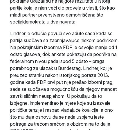
pokrajine ukazali su na najgore rezultate u istoriji
partije koja je njen veći dio provela u vlasti, što kao
mlađi partner prvenstveno demohrišćana što
socijaldemokrata u dva navrata.
Lindner je odlučio povući sve adute sada kada se
partija suočava sa zabrinjavajuće niskom podrškom.
Na pokrajinskim izborima FDP je osvojio manje od 1
odsto glasova, dok ankete pokazuju da podrška na
federalnom nivou pada ispod 5 odsto – praga
potrebnog za ulazak u Bundestag. Lindner, koji je
preuzeo stranku nakon istorijskog poraza 2013.
godine kada FDP prvi put nije prešao izborni prag,
sada se suočava s mogućnošću da njegov mandat
završi sličnim neuspjehom. U pokušaju da to
izbjegne, implementirao je mjere koje su izazvale
političke tenzije i raspad vladajuće koalicije, a ono
što mu daje osnovu da se nada uspjehu jeste
potraga za trećom srećom s obzirom na to da je