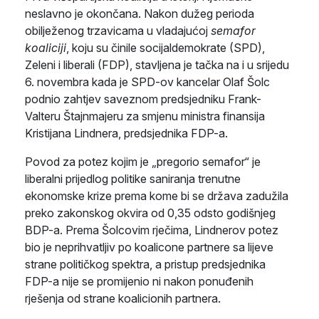
neslavno je okončana. Nakon dužeg perioda
obilježenog trzavicama u vladajućoj
semafor
koaliciji
, koju su činile socijaldemokrate (SPD),
Zeleni i liberali (FDP), stavljena je tačka na i u srijedu
6. novembra kada je SPD-ov kancelar Olaf Šolc
podnio zahtjev saveznom predsjedniku Frank-
Valteru Štajnmajeru za smjenu ministra finansija
Kristijana Lindnera, predsjednika FDP-a.
Povod za potez kojim je „pregorio semafor“ je
liberalni prijedlog politike saniranja trenutne
ekonomske krize prema kome bi se država zadužila
preko zakonskog okvira od 0,35 odsto godišnjeg
BDP-a. Prema Šolcovim rječima, Lindnerov potez
bio je neprihvatljiv po koalicone partnere sa lijeve
strane političkog spektra, a pristup predsjednika
FDP-a nije se promijenio ni nakon ponuđenih
rješenja od strane koalicionih partnera.