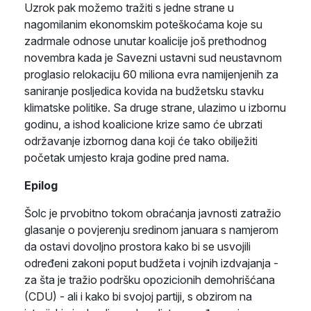
Uzrok pak možemo tražiti s jedne strane u
nagomilanim ekonomskim poteškoćama koje su
zadrmale odnose unutar koalicije još prethodnog
novembra kada je Savezni ustavni sud neustavnom
proglasio relokaciju 60 miliona evra namijenjenih za
saniranje posljedica kovida na budžetsku stavku
klimatske politike. Sa druge strane, ulazimo u izbornu
godinu, a ishod koalicione krize samo će ubrzati
održavanje izbornog dana koji će tako obilježiti
početak umjesto kraja godine pred nama.
Epilog
Šolc je prvobitno tokom obraćanja javnosti zatražio
glasanje o povjerenju sredinom januara s namjerom
da ostavi dovoljno prostora kako bi se usvojili
određeni zakoni poput budžeta i vojnih izdvajanja -
za šta je tražio podršku opozicionih demohrišćana
(CDU) - ali i kako bi svojoj partiji, s obzirom na