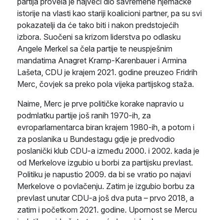
partija provela je najveći dio savremene njemačke
istorije na vlasti kao stariji koalicioni partner, pa su svi
pokazatelji da će tako biti i nakon predstojećih
izbora. Suočeni sa krizom liderstva po odlasku
Angele Merkel sa čela partije te neuspješnim
mandatima Anagret Kramp-Karenbauer i Armina
Lašeta, CDU je krajem 2021. godine preuzeo Fridrih
Merc, čovjek sa preko pola vijeka partijskog staža.
Naime, Merc je prve političke korake napravio u
podmlatku partije još ranih 1970-ih, za
evroparlamentarca biran krajem 1980-ih, a potom i
za poslanika u Bundestagu gdje je predvodio
poslanički klub CDU-a između 2000. i 2002. kada je
od Merkelove izgubio u borbi za partijsku prevlast.
Politiku je napustio 2009. da bi se vratio po najavi
Merkelove o povlačenju. Zatim je izgubio borbu za
prevlast unutar CDU-a još dva puta – prvo 2018, a
zatim i početkom 2021. godine. Upornost se Mercu