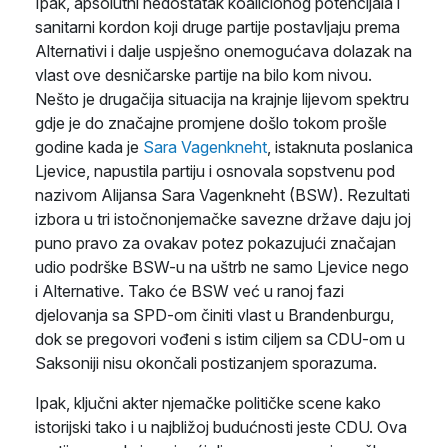
Ipak, apsolutni nedostatak koalicionog potencijala i
sanitarni kordon koji druge partije postavljaju prema
Alternativi i dalje uspješno onemogućava dolazak na
vlast ove desničarske partije na bilo kom nivou.
Nešto je drugačija situacija na krajnje lijevom spektru
gdje je do značajne promjene došlo tokom prošle
godine kada je
Sara Vagenkneht
, istaknuta poslanica
Ljevice, napustila partiju i osnovala sopstvenu pod
nazivom Alijansa Sara Vagenkneht (BSW). Rezultati
izbora u tri istočnonjemačke savezne države daju joj
puno pravo za ovakav potez pokazujući značajan
udio podrške BSW-u na uštrb ne samo Ljevice nego
i Alternative. Tako će BSW već u ranoj fazi
djelovanja sa SPD-om činiti vlast u Brandenburgu,
dok se pregovori vođeni s istim ciljem sa CDU-om u
Saksoniji nisu okončali postizanjem sporazuma.
Ipak, ključni akter njemačke političke scene kako
istorijski tako i u najbližoj budućnosti jeste CDU. Ova