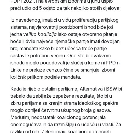
FDP i 2021. i na evropskim izborima u junu uspio
preći udio od 5 odsto za tek nekoliko stotih dijelova.
Iz navedenog, imajući u vidu proliferaciju partijskog
sistema, najvjerovatniji postizborni ishod biće još
jedna
velika koalicija
iako ostaje otvoreno pitanje
hoće li dvije najveće njemačke partije imati dovoljan
broj mandata kako bi bez učešća treće partije
sastavile potrebnu većinu. Ono što bi ovakvom
ishodu moglo pogodovati je slučaj u kome ni FPD ni
Linke ne prelaze cenzus čime se smanjuje izborni
količnik prilikom podjele mandata.
Kada je riječ o ostalim partijama, Alternativa i BSW bi
trebalo da zabilježe zapažene rezultate, što bi u
zbiru partijama sa kranjih strana ideološkog spektra
moglo donijeti četvrtinu ukupnog broja glasova.
Međutim, nedostatak koalicionog potencijala
onemogućava ih da razmišljaju o učešću u vlasti. Za
razliku od njih, Zeleni imaju koalicioni potencijal i