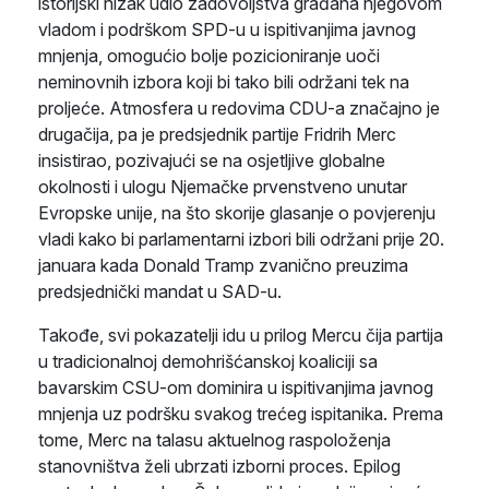
istorijski nizak udio zadovoljstva građana njegovom
vladom i podrškom SPD-u u ispitivanjima javnog
mnjenja, omogućio bolje pozicioniranje uoči
neminovnih izbora koji bi tako bili održani tek na
proljeće. Atmosfera u redovima CDU-a značajno je
drugačija, pa je predsjednik partije Fridrih Merc
insistirao, pozivajući se na osjetljive globalne
okolnosti i ulogu Njemačke prvenstveno unutar
Evropske unije, na što skorije glasanje o povjerenju
vladi kako bi parlamentarni izbori bili održani prije 20.
januara kada Donald Tramp zvanično preuzima
predsjednički mandat u SAD-u.
Takođe, svi pokazatelji idu u prilog Mercu čija partija
u tradicionalnoj demohrišćanskoj koaliciji sa
bavarskim CSU-om dominira u ispitivanjima javnog
mnjenja uz podršku svakog trećeg ispitanika. Prema
tome, Merc na talasu aktuelnog raspoloženja
stanovništva želi ubrzati izborni proces. Epilog