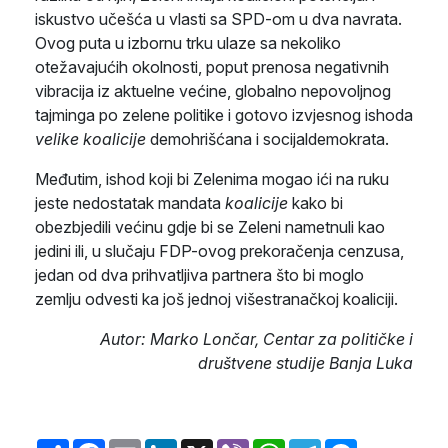
iskustvo učešća u vlasti sa SPD-om u dva navrata.
Ovog puta u izbornu trku ulaze sa nekoliko
otežavajućih okolnosti, poput prenosa negativnih
vibracija iz aktuelne većine, globalno nepovoljnog
tajminga po zelene politike i gotovo izvjesnog ishoda
velike koalicije
demohrišćana i socijaldemokrata.
Međutim, ishod koji bi Zelenima mogao ići na ruku
jeste nedostatak mandata
koalicije
kako bi
obezbjedili većinu gdje bi se Zeleni nametnuli kao
jedini ili, u slučaju FDP-ovog prekoračenja cenzusa,
jedan od dva prihvatljiva partnera što bi moglo
zemlju odvesti ka još jednoj višestranačkoj koaliciji.
Autor: Marko Lončar, Centar za političke i
društvene studije Banja Luka
Share
Facebook
Email
LinkedIn
X
Viber
WhatsApp
Telegram
Messenger