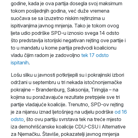
godine, kada je ova partija dosegla svoj maksimum
tokom posljednjih godina, već duže vremena
suočava se sa izuzetno niskim rejtinzima u
ispitivanjima javnog mnjenja. Tako je tokom ovog
ljeta udio podrške SPD-u iznosio svega 14 odsto
što predstavlja istorijski negativan rejting ove partije i
to u mandatu u kome partija predvodi koalicionu
vladu čijim radom je zadovoljno
tek 17 odsto
ispitanih
.
Lošu sliku u javnosti potkrijepili su i pokrajinski izbori
održani u septembru u tri nekada istočnonjemačke
pokrajine – Brandenburg, Saksonija, Tiringija – na
kojima su poražavajuće rezultate pretrpjele sve tri
partije vladajuće koalicije. Trenutno, SPD-ov rejting
je za nijansu iznad ljetošnjeg na udjelu podrške
od 16
odsto
, što ovu partiju svrstava tek na treće mjesto
iza demohrišćanske koalicije CDU-CSU i Alternative
za Njemačku. Štaviše, pokazatelji javnog mnjenja