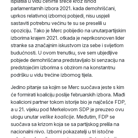
isplatila u vidu četvrte sreće kroz ishod
parlamentarnih izbora 2021. kada demohrišćani,
uprkos relativnoj izbornoj pobjedi, nisu uspjeli
sastaviti potrebnu većinu te su se preselili u
opoziciju. Tako je Merc pobijedio na unutarpartijskim
izborima krajem 2021. otkada je neprikosnoven lider
stranke sa značajnim iskustvom iza sebe i svijetlom
budućnosti. U ovom trenutku, sve sem ubjedljive
pobjede demohrišćana predstavljalo bi senzaciju na
predstojećim izborima s obzirom na konstantnu
podršku u vidu trećine izbornog tijela.
Jedino pitanje sa kojim se Merc suočava jeste s kim
će formirati koaliciju poslije februarskih izbora. Mlađi
koalicioni partner tokom istorije bio je najčešće FDP,
a u 21. vijeku pod Merkelovom SDP je preuzeo ovu
ulogu unutar
velike koalicije
. Međutim, FDP se
suočava sa krizom koja se sa partijskog prelila na
nacionalni nivo. Izborni pokazatelji u tri istočne