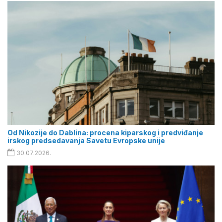
Od Nikozije do Dablina: procena kiparskog i predviđanje
irskog predsedavanja Savetu Evropske unije
30.07.2026.