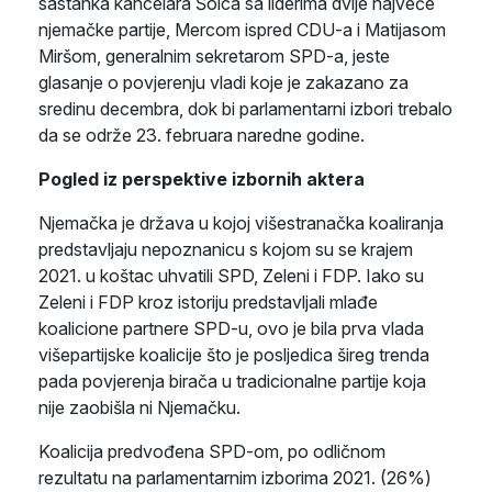
sastanka kancelara Šolca sa liderima dvije najveće
njemačke partije, Mercom ispred CDU-a i Matijasom
Miršom, generalnim sekretarom SPD-a, jeste
glasanje o povjerenju vladi koje je zakazano za
sredinu decembra, dok bi parlamentarni izbori trebalo
da se održe 23. februara naredne godine.
Pogled iz perspektive izbornih aktera
Njemačka je država u kojoj višestranačka koaliranja
predstavljaju nepoznanicu s kojom su se krajem
2021. u koštac uhvatili SPD, Zeleni i FDP. Iako su
Zeleni i FDP kroz istoriju predstavljali mlađe
koalicione partnere SPD-u, ovo je bila prva vlada
višepartijske koalicije što je posljedica šireg trenda
pada povjerenja birača u tradicionalne partije koja
nije zaobišla ni Njemačku.
Koalicija predvođena SPD-om, po odličnom
rezultatu na parlamentarnim izborima 2021. (26%)