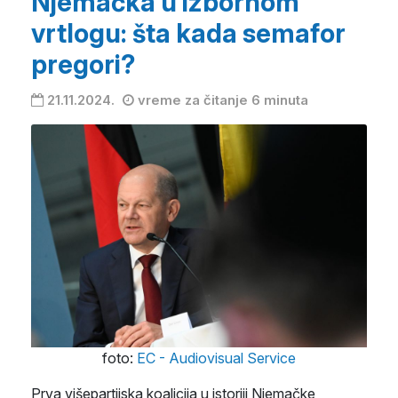
Njemačka u izbornom
vrtlogu: šta kada semafor
pregori?
21.11.2024.
vreme za čitanje 6 minuta
foto:
EC - Audiovisual Service
Prva višepartijska koalicija u istoriji Njemačke