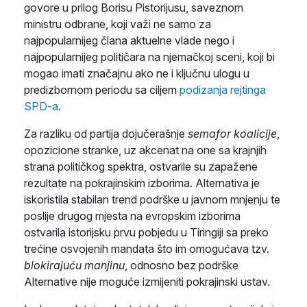
govore u prilog Borisu Pistorijusu, saveznom
ministru odbrane, koji važi ne samo za
najpopularnijeg člana aktuelne vlade nego i
najpopularnijeg političara na njemačkoj sceni, koji bi
mogao imati značajnu ako ne i ključnu ulogu u
predizbornom periodu sa ciljem
podizanja rejtinga
SPD-a
.
Za razliku od partija dojučerašnje
semafor koalicije
,
opozicione stranke, uz akcenat na one sa krajnjih
strana političkog spektra, ostvarile su zapažene
rezultate na pokrajinskim izborima. Alternativa je
iskoristila stabilan trend podrške u javnom mnjenju te
poslije drugog mjesta na evropskim izborima
ostvarila istorijsku prvu pobjedu u Tiringiji sa preko
trećine osvojenih mandata što im omogućava tzv.
blokirajuću manjinu
, odnosno bez podrške
Alternative nije moguće izmijeniti pokrajinski ustav.