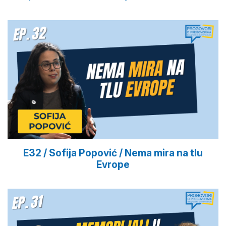
E32 / Sofija Popović / Nema mira na tlu
Evrope