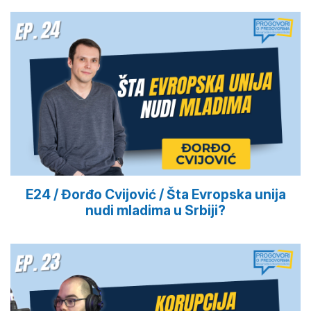
E24 / Đorđo Cvijović / Šta Evropska unija
nudi mladima u Srbiji?