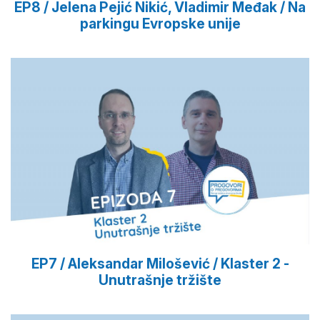
EP8 / Jelena Pejić Nikić, Vladimir Međak / Na
parkingu Evropske unije
EP7 / Aleksandar Milošević / Klaster 2 -
Unutrašnje tržište