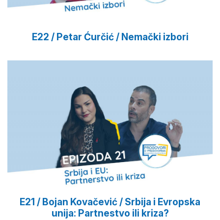
E22 / Petar Ćurčić / Nemački izbori
E21 / Bojan Kovačević / Srbija i Evropska
unija: Partnestvo ili kriza?