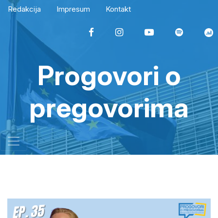
Redakcija
Impresum
Kontakt
Progovori o
pregovorima