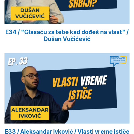
E34 / "Glasaću za tebe kad dođeš na vlast" /
Dušan Vučićević
E33 / Aleksandar Ivković / Vlasti vreme ističe