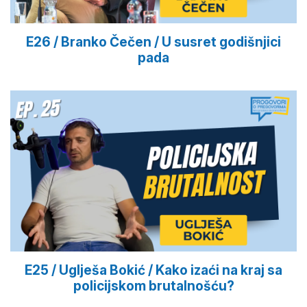
E26 / Branko Čečen / U susret godišnjici
pada
E25 / Uglješa Bokić / Kako izaći na kraj sa
policijskom brutalnošću?