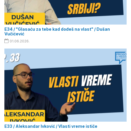
E34 / "Glasaću za tebe kad dođeš na vlast" / Dušan
Vučićević
01.06.2026.
E33 / Aleksandar Ivković / Vlasti vreme ističe