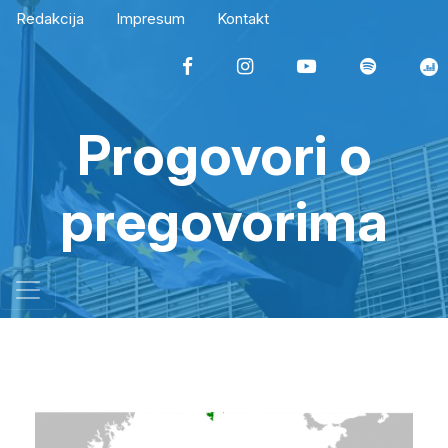
Redakcija
Impresum
Kontakt
Progovori o
pregovorima