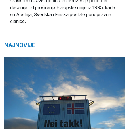
Ulaskom u 2025. godinu zaokružen je period tri
decenije od proširenja Evropske unije iz 1995. kada
su Austrija, Švedska i Finska postale punopravne
članice.
NAJNOVIJE