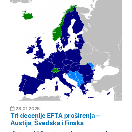
28.01.2025.
Tri decenije EFTA proširenja –
Austija, Švedska i Finska