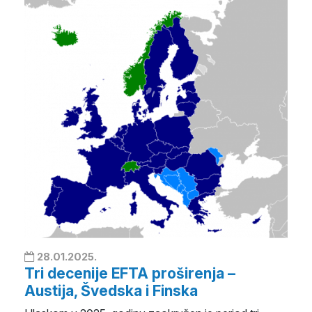
28.01.2025.
Tri decenije EFTA proširenja –
Austija, Švedska i Finska