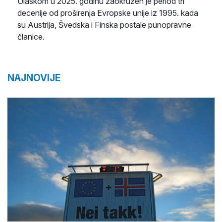
Ulaskom u 2025. godinu zaokružen je period tri
decenije od proširenja Evropske unije iz 1995. kada
su Austrija, Švedska i Finska postale punopravne
članice.
NAJNOVIJE