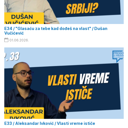
E34 / "Glasaću za tebe kad dođeš na vlast" / Dušan
Vučićević
01.06.2026.
E33 / Aleksandar Ivković / Vlasti vreme ističe