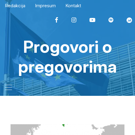
Redakcija
Impresum
Kontakt
Progovori o
pregovorima