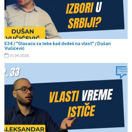
E34 / "Glasaću za tebe kad dođeš na vlast" / Dušan
Vučićević
01.06.2026.