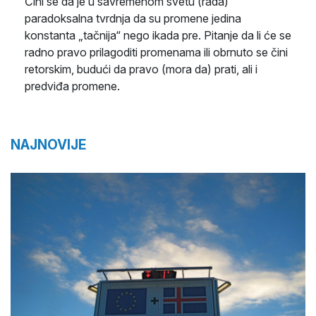
Čini se da je u savremenom svetu (rada)
paradoksalna tvrdnja da su promene jedina
konstanta „tačnija“ nego ikada pre. Pitanje da li će se
radno pravo prilagoditi promenama ili obrnuto se čini
retorskim, budući da pravo (mora da) prati, ali i
predviđa promene.
NAJNOVIJE