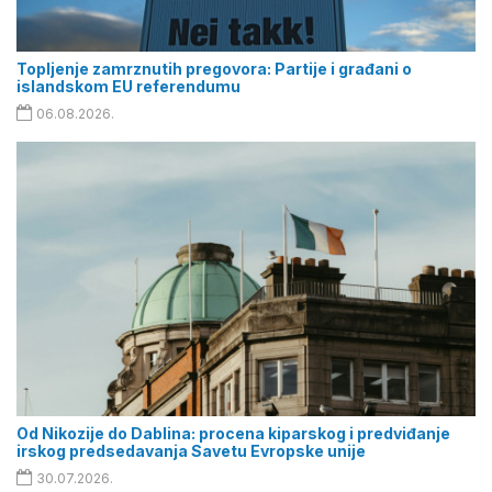
Topljenje zamrznutih pregovora: Partije i građani o
islandskom EU referendumu
06.08.2026.
Od Nikozije do Dablina: procena kiparskog i predviđanje
irskog predsedavanja Savetu Evropske unije
30.07.2026.