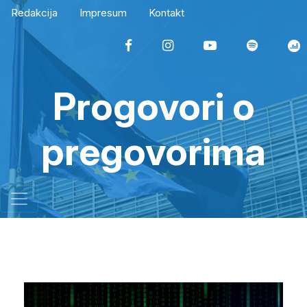
Redakcija
Impresum
Kontakt
Progovori o
pregovorima