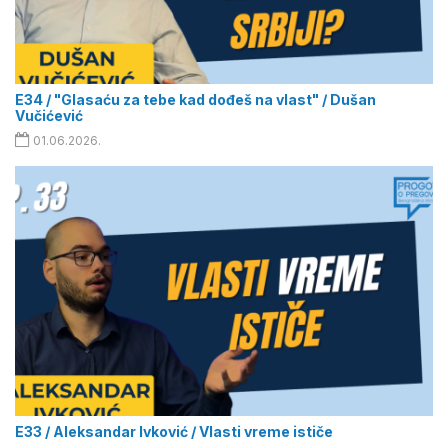
E34 / "Glasaću za tebe kad dođeš na vlast" / Dušan
Vučićević
01.06.2026.
E33 / Aleksandar Ivković / Vlasti vreme ističe