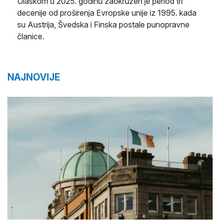
Ulaskom u 2025. godinu zaokružen je period tri
decenije od proširenja Evropske unije iz 1995. kada
su Austrija, Švedska i Finska postale punopravne
članice.
NAJNOVIJE