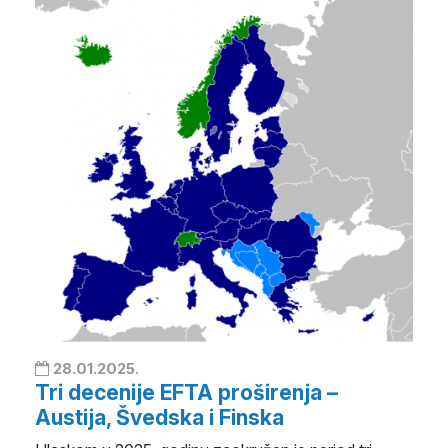
28.01.2025.
Tri decenije EFTA proširenja –
Austija, Švedska i Finska