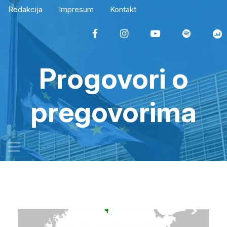
Redakcija
Impresum
Kontakt
Progovori o
pregovorima