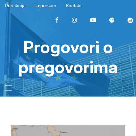
Redakcija
Impresum
Kontakt
Progovori o
pregovorima