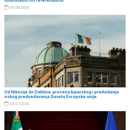
islandskom EU referendumu
06.08.2026.
Od Nikozije do Dablina: procena kiparskog i predviđanje
irskog predsedavanja Savetu Evropske unije
30.07.2026.