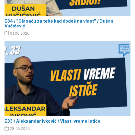
E34 / "Glasaću za tebe kad dođeš na vlast" / Dušan
Vučićević
01.06.2026.
E33 / Aleksandar Ivković / Vlasti vreme ističe
28.05.2026.