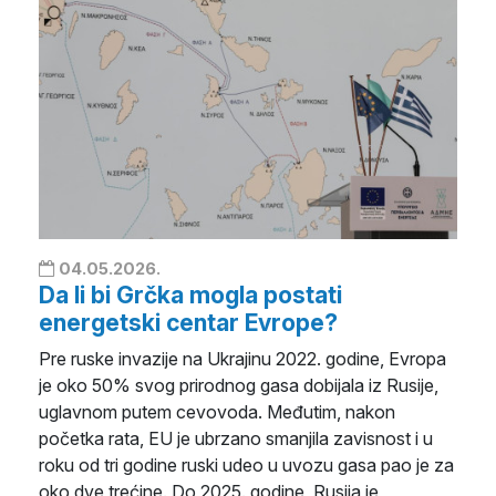
04.05.2026.
Da li bi Grčka mogla postati
energetski centar Evrope?
Pre ruske invazije na Ukrajinu 2022. godine, Evropa
je oko 50% svog prirodnog gasa dobijala iz Rusije,
uglavnom putem cevovoda. Međutim, nakon
početka rata, EU je ubrzano smanjila zavisnost i u
roku od tri godine ruski udeo u uvozu gasa pao je za
oko dve trećine. Do 2025. godine, Rusija je