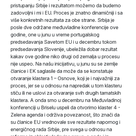
pristupanju Srbije i rezultatom možemo da budemo
zadovoljni i mi i EU. Proces je znatno dinamičniji i sa
više konkretnih rezultata za obe strane. Srbija je
posle dve održane međuvladine konferencije ove
godine, one u junu u vreme portugalskog
predsedavanja Savetom EU i u decembru tokom
predsedavanja Slovenije, ubeležila dobar rezultat
kakav ove godine niko drugi od zemalja u procesu
nije uspeo. Na našu inicijativu, u junu su se zemlje
članice i EK saglasile da može da se konstatuje
otvaranje klastera 1 – Osnove, koji je i najvažniji za
proces, jer se u odnosu na napredak u tom klasteru
stiču ili ne uslovi za otvaranje svih drugih tamatskih
klastera. A onda smo u decembru na Međuvladinoj
konferenciji u Briselu uspeli da otvorimo klaster 4 -
Zelena agenda i održiva povezanost, što znači da
su članice EU vrednovale sve rezultate napornog i
energičnog rada Srbije, pre svega u odnosu na