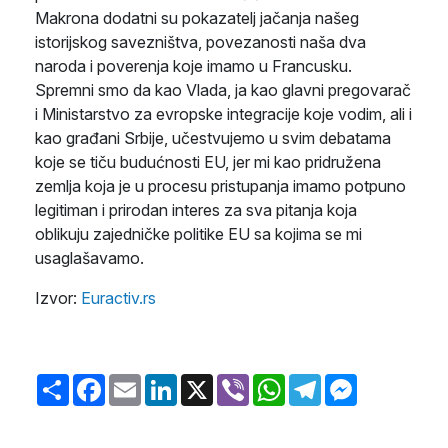
Makrona dodatni su pokazatelj jačanja našeg
istorijskog savezništva, povezanosti naša dva
naroda i poverenja koje imamo u Francusku.
Spremni smo da kao Vlada, ja kao glavni pregovarač
i Ministarstvo za evropske integracije koje vodim, ali i
kao građani Srbije, učestvujemo u svim debatama
koje se tiču budućnosti EU, jer mi kao pridružena
zemlja koja je u procesu pristupanja imamo potpuno
legitiman i prirodan interes za sva pitanja koja
oblikuju zajedničke politike EU sa kojima se mi
usaglašavamo.
Izvor:
Euractiv.rs
Share
Facebook
Email
LinkedIn
X
Viber
WhatsApp
Telegram
Messenger