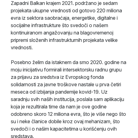
Zapadni Balkan krajem 2021. podržano je sedam
projekata ukupne vrednosti od gotovo 220 miliona
evra iz sektora saobraćaja, energetike, digitalne i
socijalne infrastrukture što svedoči o našem
kontinuiranom angažovanju na blagovremenoj
pripremi složenih infrastrukturnih projekata velike
vrednosti.
Posebno želim da istaknem da smo 2020. godine na
moju inicijativu formirali intersektorsku radnu grupu
za prijavu za sredstva iz Evropskog fonda
solidarnosti za javne troškove nastale u prva četiri
meseca od izbijanja pandemije kovid-19. Uz
saradnju svih naših institucija, poslala sam aplikaciju
koja je rezultirala time da nam je ove godine
odobreno skoro 12 miliona evra, što je više nego što
su i neke članice dobile kroz ovaj mehanizam, što
svedoči i o našim kapacitetima u korišćenju ovih
sredstava.