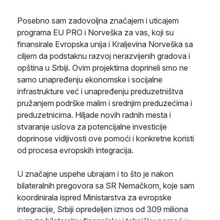
Posebno sam zadovoljna značajem i uticajem
programa EU PRO i Norveška za vas, koji su
finansirale Evropska unija i Кraljevina Norveška sa
ciljem da podstaknu razvoj nerazvijenih gradova i
opština u Srbiji. Ovim projektima doprineli smo ne
samo unapređenju ekonomske i socijalne
infrastrukture već i unapređenju preduzetništva
pružanjem podrške malim i srednjim preduzećima i
preduzetnicima. Hiljade novih radnih mesta i
stvaranje uslova za potencijalne investicije
doprinose vidljivosti ove pomoći i konkretne koristi
od procesa evropskih integracija.
U značajne uspehe ubrajam i to što je nakon
bilateralnih pregovora sa SR Nemačkom, koje sam
koordinirala ispred Ministarstva za evropske
integracije, Srbiji opredeljen iznos od 309 miliona