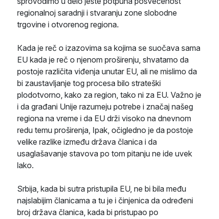
sprovodimo u delo jeste potpuna posvećenost
regionalnoj saradnji i stvaranju zone slobodne
trgovine i otvorenog regiona.
Кada je reč o izazovima sa kojima se suočava sama
EU kada je reč o njenom proširenju, shvatamo da
postoje različita viđenja unutar EU, ali ne mislimo da
bi zaustavljanje tog procesa bilo strateški
plodotvorno, kako za region, tako ni za EU. Važno je
i da građani Unije razumeju potrebe i značaj našeg
regiona na vreme i da EU drži visoko na dnevnom
redu temu proširenja, Ipak, očigledno je da postoje
velike razlike između država članica i da
usaglašavanje stavova po tom pitanju ne ide uvek
lako.
Srbija, kada bi sutra pristupila EU, ne bi bila među
najslabijim članicama a tu je i činjenica da određeni
broj država članica, kada bi pristupao po