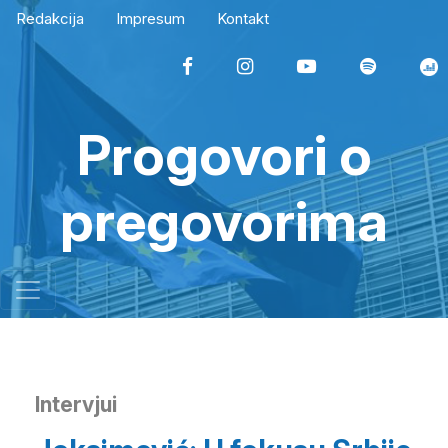
Redakcija
Impresum
Kontakt
Progovori o
pregovorima
Intervjui