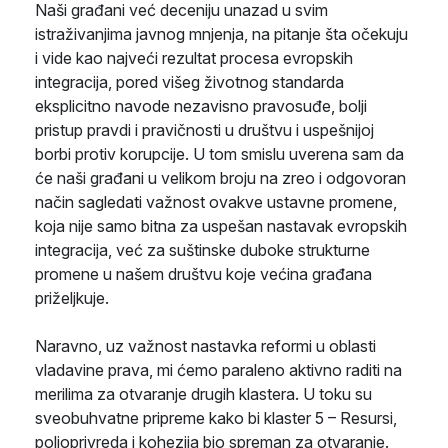
Naši građani već deceniju unazad u svim
istraživanjima javnog mnjenja, na pitanje šta očekuju
i vide kao najveći rezultat procesa evropskih
integracija, pored višeg životnog standarda
eksplicitno navode nezavisno pravosuđe, bolji
pristup pravdi i pravičnosti u društvu i uspešnijoj
borbi protiv korupcije. U tom smislu uverena sam da
će naši građani u velikom broju na zreo i odgovoran
način sagledati važnost ovakve ustavne promene,
koja nije samo bitna za uspešan nastavak evropskih
integracija, već za suštinske duboke strukturne
promene u našem društvu koje većina građana
priželjkuje.
Naravno, uz važnost nastavka reformi u oblasti
vladavine prava, mi ćemo paraleno aktivno raditi na
merilima za otvaranje drugih klastera. U toku su
sveobuhvatne pripreme kako bi klaster 5 – Resursi,
poljoprivreda i kohezija bio spreman za otvaranje.