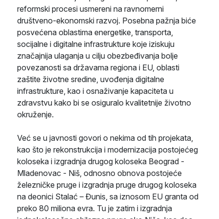
reformski procesi usmereni na ravnomerni
društveno-ekonomski razvoj. Posebna pažnja biće
posvećena oblastima energetike, transporta,
socijalne i digitalne infrastrukture koje iziskuju
značajnija ulaganja u cilju obezbeđivanja bolje
povezanosti sa državama regiona i EU, oblasti
zaštite životne sredine, uvođenja digitalne
infrastrukture, kao i osnaživanje kapaciteta u
zdravstvu kako bi se osiguralo kvalitetnije životno
okruženje.
Već se u javnosti govori o nekima od tih projekata,
kao što je rekonstrukcija i modernizacija postojećeg
koloseka i izgradnja drugog koloseka Beograd -
Mladenovac - Niš, odnosno obnova postojeće
železničke pruge i izgradnja pruge drugog koloseka
na deonici Stalać – Đunis, sa iznosom EU granta od
preko 80 miliona evra. Tu je zatim i izgradnja