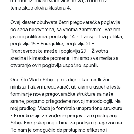
reforme iz oblasti vladavine prava, a onda i iz
tematskog okvira klastera 4.
Ovaj klaster obuhvata četiri pregovaračka poglavlja,
do sada neotvorena, sa veoma zahtevnim i važnim
javnim politikama: poglavlje 14 - Transportna politika,
poglavlje 15 – Energetika, poglavlje 21 -
Transevropske mreže i poglavlja 27 – Životna
sredina i klimatske promene, i mi smo sva merila za
otvaranje ovih poglavlja uspešno ispunili.
Ono što Vlada Srbije, pa i ja lično kao nadležni
ministar i glavni pregovarač, ubrajam u uspehe jeste
formiranje nove pregovaračke strukture sa naše
strane, potpuno prilagođene novoj metodologiji. Na
moj predlog, Vlada je formirala unapređene strukture
- Кoordinacije za vođenje pregovora o pristupanju
Srbije Evropskoj uniji i Tima za podršku pregovorima.
To nam je omogućilo da pristupimo efikasno i