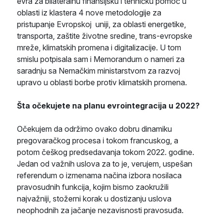
evra za bilateralnu finansijsku i tehničku pomoć u
oblasti iz klastera 4 nove metodologije za
pristupanje Evropskoj uniji, za oblasti energetike,
transporta, zaštite životne sredine, trans-evropske
mreže, klimatskih promena i digitalizacije. U tom
smislu potpisala sam i Memorandum o nameri za
saradnju sa Nemačkim ministarstvom za razvoj
upravo u oblasti borbe protiv klimatskih promena.
Šta očekujete na planu evrointegracija u 2022?
Očekujem da održimo ovako dobru dinamiku
pregovaračkog procesa i tokom francuskog, a
potom češkog predsedavanja tokom 2022. godine.
Jedan od važnih uslova za to je, verujem, uspešan
referendum o izmenama načina izbora nosilaca
pravosudnih funkcija, kojim bismo zaokružili
najvažniji, stožerni korak u dostizanju uslova
neophodnih za jačanje nezavisnosti pravosuđa.