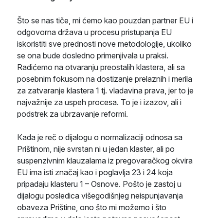
Što se nas tiče, mi ćemo kao pouzdan partner EU i
odgovorna država u procesu pristupanja EU
iskoristiti sve prednosti nove metodologije, ukoliko
se ona bude dosledno primenjivala u praksi.
Radićemo na otvaranju preostalih klastera, ali sa
posebnim fokusom na dostizanje prelaznih i merila
za zatvaranje klastera 1 tj. vladavina prava, jer to je
najvažnije za uspeh procesa. To je i izazov, ali i
podstrek za ubrzavanje reformi.
Кada je reč o dijalogu o normalizaciji odnosa sa
Prištinom, nije svrstan ni u jedan klaster, ali po
suspenzivnim klauzalama iz pregovaračkog okvira
EU ima isti značaj kao i poglavlja 23 i 24 koja
pripadaju klasteru 1 – Osnove. Pošto je zastoj u
dijalogu posledica višegodišnjeg neispunjavanja
obaveza Prištine, ono što mi možemo i što