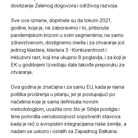
dostizanje Zelenog dogovora i održivog razvoja.
Sve ove izmene, doprinele su da tokom 2021.
godine, koja je, ne zaboravimo i to, pritisnuta
pandemijskom krizom u svim segmentima, ne samo
zdravstvenom, dostignemo merila i za otvaranje još
jednog klastera, klastera 3 -Konkurentnost i
inkluzivni rast, koji ima ukupno 8 poglavlja, i za koji je
EK u godišnjem Izveštaju dala takođe preporuku za
otvaranje.
Ova godina je značajna i za samu EU, kada je njena
politika proširenja u pitanju, jer je postupajući po
načelima koje je sama definisala novom
metodologijom, uvažila ono što je Srbija postigla i
time potvrdila verodostojnost sopstvenih stavova
kada je reč o evropskim integracijama naše zemlje, a
nadam se uskoro i ostalih sa Zapadnog Balkana.