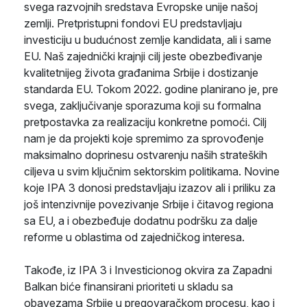
svega razvojnih sredstava Evropske unije našoj
zemlji. Pretpristupni fondovi EU predstavljaju
investiciju u budućnost zemlje kandidata, ali i same
EU. Naš zajednički krajnji cilj jeste obezbeđivanje
kvalitetnijeg života građanima Srbije i dostizanje
standarda EU. Tokom 2022. godine planirano je, pre
svega, zaključivanje sporazuma koji su formalna
pretpostavka za realizaciju konkretne pomoći. Cilj
nam je da projekti koje spremimo za sprovođenje
maksimalno doprinesu ostvarenju naših strateških
ciljeva u svim ključnim sektorskim politikama. Novine
koje IPA 3 donosi predstavljaju izazov ali i priliku za
još intenzivnije povezivanje Srbije i čitavog regiona
sa EU, a i obezbeđuje dodatnu podršku za dalje
reforme u oblastima od zajedničkog interesa.
Takođe, iz IPA 3 i Investicionog okvira za Zapadni
Balkan biće finansirani prioriteti u skladu sa
obavezama Srbije u pregovaračkom procesu, kao i