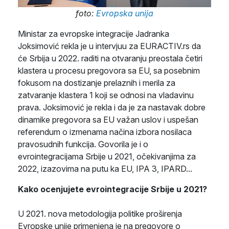
foto:
Evropska unija
Ministar za evropske integracije Jadranka
Joksimović rekla je u intervjuu za EURACTIV.rs da
će Srbija u 2022. raditi na otvaranju preostala četiri
klastera u procesu pregovora sa EU, sa posebnim
fokusom na dostizanje prelaznih i merila za
zatvaranje klastera 1 koji se odnosi na vladavinu
prava. Joksimović je rekla i da je za nastavak dobre
dinamike pregovora sa EU važan uslov i uspešan
referendum o izmenama načina izbora nosilaca
pravosudnih funkcija. Govorila je i o
evrointegracijama Srbije u 2021, očekivanjima za
2022, izazovima na putu ka EU, IPA 3, IPARD...
Kako ocenjujete evrointegracije Srbije u 2021?
U 2021. nova metodologija politike proširenja
Evropske unije primenjena je na pregovore o