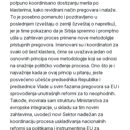
potpuno koordinisano dostizanju merila po
klasterima, kako revidirani način pregovara i nalaže.
To je posebno pomenuto i pozdravljeno u
poslednjem Izveštaju o zemlji (izveštaj o napretku),
jer je time pokazano da je Srbija spremno i promptno
ušla u zahtevan proces primene nove metodolgije
pristupnih pregovora. Imenovani su i koordinatori za
svaki od šest klastera, čime se uvažava jedan od
osnovnih principa nove metodologije koji se odnosi
na snažnije političko vođenje procesa. Ono što je i
najvažnije kada je ovaj princip u pitanju, jeste
posvećeno učešće predsednika Republike i
predsednice Vlade u svim fazama pregovora sa EU i
sprovođenja unutrašnjih reformi za to neophodnih.
Takođe, inovirala sam strukturu Ministarstva za
evropske integracije, u skladu sa tim novim
zahtevima, uvodeći novi Sektor nadležan za
koordinaciju procesa usklađivanja nacionalnih
reformi sa politikama i instrumentima EU za