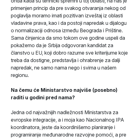
onda kada su tehnički spremni u toj oblasti, na nas je
primenjen princip da pre svakog otvaranja nekog od
poglavlja moramo imati pozitivan izveštaj iz oblasti
vladavine prava, kao i da postoji napredak u dijalogu
o normalizaciji odnosa između Beograda i Prištine.
Sama činjenica da smo tokom ove godine uspeli da
pokažemo da je Srbija odgovoran kandidat za
članstvo u EU, koji dobro razume sve kriterijume koje
treba da dostigne, predstavlja i ohrabrenje za dalji
napredak, ne samo nama nego i svima u našem
regionu.
Na čemu će Ministarstvo najviše (posebno)
raditi u godini pred nama?
Jedna od najvažnijih nadležnosti Ministarstva za
evropske integracije, a i moja kao Nacionalnog IPA
koordinatora, jeste da koordinišemo planiranje i
programiranje međunarodne razvojne pomoći, a pre