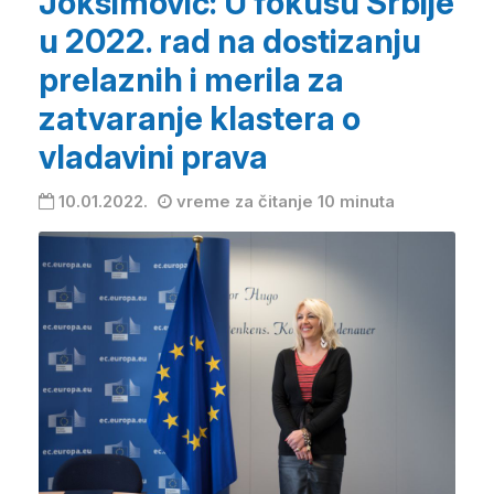
Joksimović: U fokusu Srbije
u 2022. rad na dostizanju
prelaznih i merila za
zatvaranje klastera o
vladavini prava
10.01.2022.
vreme za čitanje 10 minuta