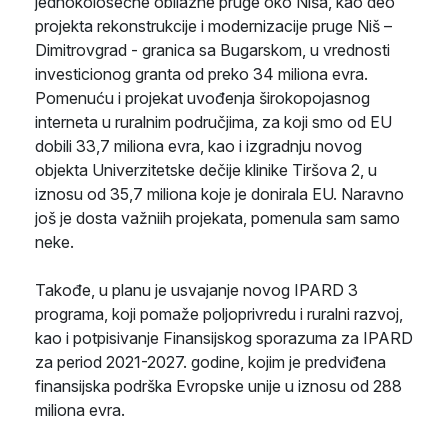
jednokolosečne obilazne pruge oko Niša, kao deo
projekta rekonstrukcije i modernizacije pruge Niš –
Dimitrovgrad - granica sa Bugarskom, u vrednosti
investicionog granta od preko 34 miliona evra.
Pomenuću i projekat uvođenja širokopojasnog
interneta u ruralnim područjima, za koji smo od EU
dobili 33,7 miliona evra, kao i izgradnju novog
objekta Univerzitetske dečije klinike Tiršova 2, u
iznosu od 35,7 miliona koje je donirala EU. Naravno
još je dosta važniih projekata, pomenula sam samo
neke.
Takođe, u planu je usvajanje novog IPARD 3
programa, koji pomaže poljoprivredu i ruralni razvoj,
kao i potpisivanje Finansijskog sporazuma za IPARD
za period 2021-2027. godine, kojim je predviđena
finansijska podrška Evropske unije u iznosu od 288
miliona evra.