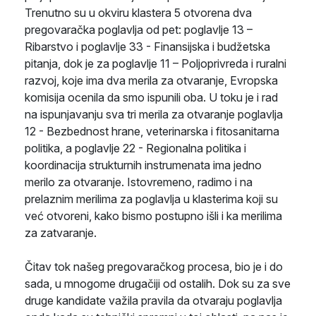
Trenutno su u okviru klastera 5 otvorena dva
pregovaračka poglavlja od pet: poglavlje 13 –
Ribarstvo i poglavlje 33 - Finansijska i budžetska
pitanja, dok je za poglavlje 11 – Poljoprivreda i ruralni
razvoj, koje ima dva merila za otvaranje, Evropska
komisija ocenila da smo ispunili oba. U toku je i rad
na ispunjavanju sva tri merila za otvaranje poglavlja
12 - Bezbednost hrane, veterinarska i fitosanitarna
politika, a poglavlje 22 - Regionalna politika i
koordinacija strukturnih instrumenata ima jedno
merilo za otvaranje. Istovremeno, radimo i na
prelaznim merilima za poglavlja u klasterima koji su
već otvoreni, kako bismo postupno išli i ka merilima
za zatvaranje.
Čitav tok našeg pregovaračkog procesa, bio je i do
sada, u mnogome drugačiji od ostalih. Dok su za sve
druge kandidate važila pravila da otvaraju poglavlja