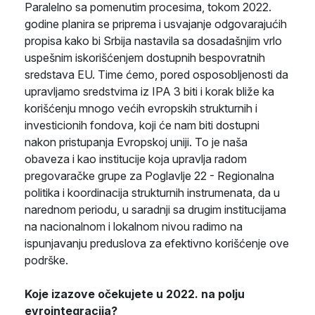
Paralelno sa pomenutim procesima, tokom 2022.
godine planira se priprema i usvajanje odgovarajućih
propisa kako bi Srbija nastavila sa dosadašnjim vrlo
uspešnim iskorišćenjem dostupnih bespovratnih
sredstava EU. Time ćemo, pored osposobljenosti da
upravljamo sredstvima iz IPA 3 biti i korak bliže ka
korišćenju mnogo većih evropskih strukturnih i
investicionih fondova, koji će nam biti dostupni
nakon pristupanja Evropskoj uniji. To je naša
obaveza i kao institucije koja upravlja radom
pregovaračke grupe za Poglavlje 22 - Regionalna
politika i koordinacija strukturnih instrumenata, da u
narednom periodu, u saradnji sa drugim institucijama
na nacionalnom i lokalnom nivou radimo na
ispunjavanju preduslova za efektivno korišćenje ove
podrške.
Koje izazove očekujete u 2022. na polju
evrointegracija?