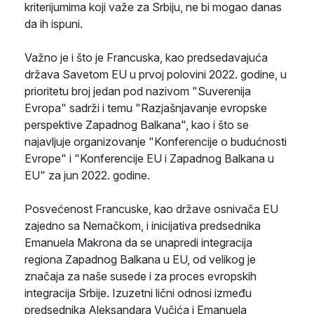
kriterijumima koji važe za Srbiju, ne bi mogao danas
da ih ispuni.
Važno je i što je Francuska, kao predsedavajuća
država Savetom EU u prvoj polovini 2022. godine, u
prioritetu broj jedan pod nazivom "Suverenija
Evropa" sadrži i temu "Razjašnjavanje evropske
perspektive Zapadnog Balkana", kao i što se
najavljuje organizovanje "Konferencije o budućnosti
Evrope" i "Konferencije EU i Zapadnog Balkana u
EU" za jun 2022. godine.
Posvećenost Francuske, kao države osnivača EU
zajedno sa Nemačkom, i inicijativa predsednika
Emanuela Makrona da se unapredi integracija
regiona Zapadnog Balkana u EU, od velikog je
značaja za naše susede i za proces evropskih
integracija Srbije. Izuzetni lični odnosi između
predsednika Aleksandara Vučića i Emanuela