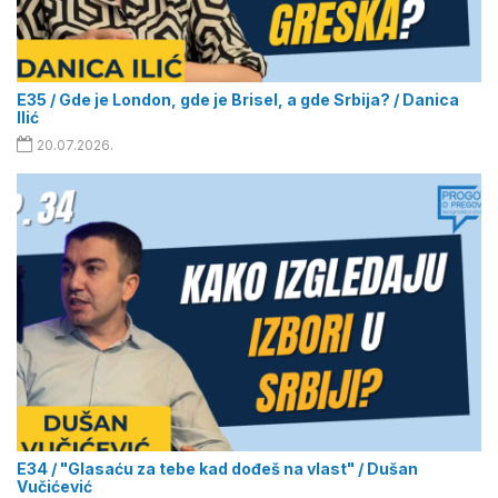
E35 / Gde je London, gde je Brisel, a gde Srbija? / Danica
Ilić
20.07.2026.
E34 / "Glasaću za tebe kad dođeš na vlast" / Dušan
Vučićević