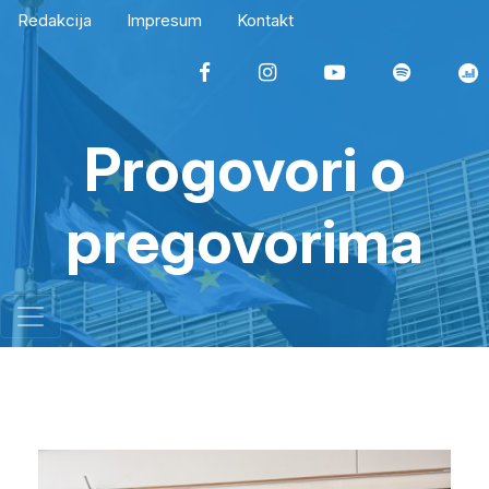
Redakcija
Impresum
Kontakt
Progovori o
pregovorima