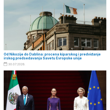
Od Nikozije do Dablina: procena kiparskog i predviđanje
irskog predsedavanja Savetu Evropske unije
30.07.2026.