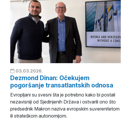
03.03.2026.
Dezmond Dinan: Očekujem
pogoršanje transatlantskih odnosa
Evropljani su svesni šta je potrebno kako bi postali
nezavisniji od Sjedinjenih Država i ostvarili ono što
predsednik Makron naziva evropskim suverenitetom
ili strateškom autonomijom.