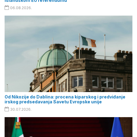
islandskom EU referendumu
06.08.2026.
Od Nikozije do Dablina: procena kiparskog i predviđanje
irskog predsedavanja Savetu Evropske unije
30.07.2026.