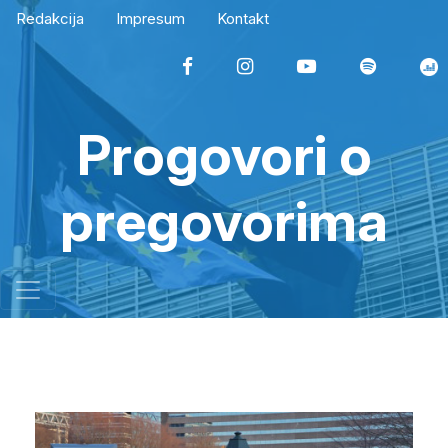
Redakcija
Impresum
Kontakt
Progovori o
pregovorima