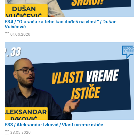
E34 / "Glasaću za tebe kad dođeš na vlast" / Dušan
Vučićević
01.06.2026.
E33 / Aleksandar Ivković / Vlasti vreme ističe
28.05.2026.