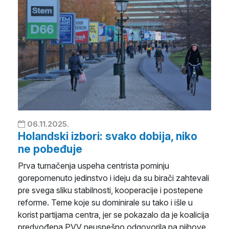
06.11.2025.
Holandski izbori: svako dobija, niko
ne pobeđuje
Prva tumačenja uspeha centrista pominju
gorepomenuto jedinstvo i ideju da su birači zahtevali
pre svega sliku stabilnosti, kooperacije i postepene
reforme. Teme koje su dominirale su tako i išle u
korist partijama centra, jer se pokazalo da je koalicija
predvođena PVV neuspešno odgovorila na njihove