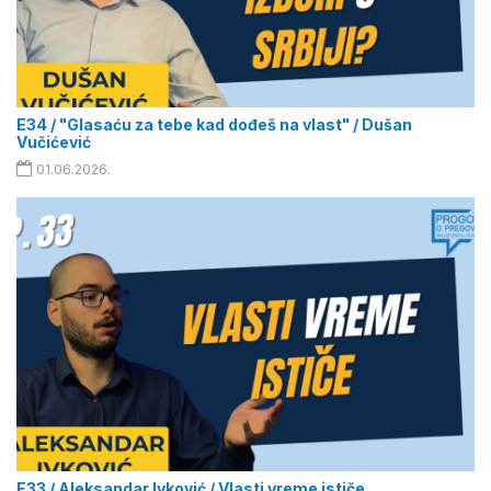
E34 / "Glasaću za tebe kad dođeš na vlast" / Dušan
Vučićević
01.06.2026.
E33 / Aleksandar Ivković / Vlasti vreme ističe