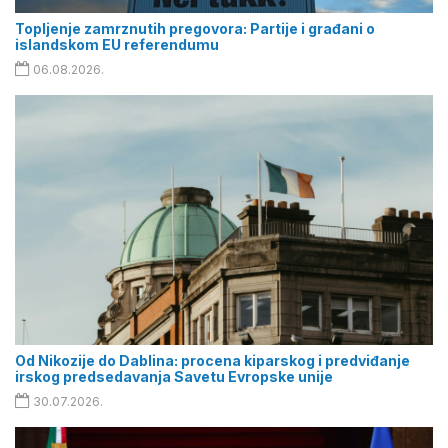
Topljenje zamrznutih pregovora: Partije i građani o
islandskom EU referendumu
06.08.2026.
Od Nikozije do Dablina: procena kiparskog i predviđanje
irskog predsedavanja Savetu Evropske unije
30.07.2026.