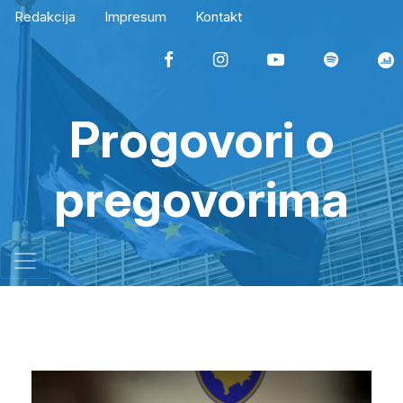
Redakcija
Impresum
Kontakt
Progovori o
pregovorima