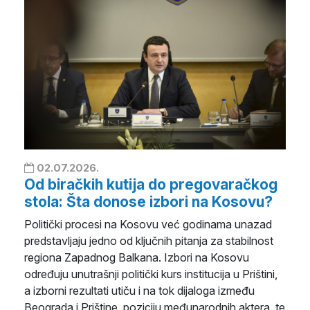
02.07.2026.
Od biračkih kutija do pregovaračkog
stola: Šta donose izbori na Kosovu?
Politički procesi na Kosovu već godinama unazad
predstavljaju jedno od ključnih pitanja za stabilnost
regiona Zapadnog Balkana. Izbori na Kosovu
određuju unutrašnji politički kurs institucija u Prištini,
a izborni rezultati utiču i na tok dijaloga između
Beograda i Prištine, poziciju međunarodnih aktera, te