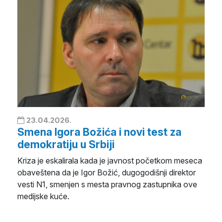
23.04.2026.
Smena Igora Božića i novi test za
demokratiju u Srbiji
Kriza je eskalirala kada je javnost početkom meseca
obaveštena da je Igor Božić, dugogodišnji direktor
vesti N1, smenjen s mesta pravnog zastupnika ove
medijske kuće.