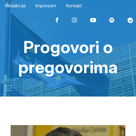
Redakcija
Impresum
Kontakt
Progovori o
pregovorima