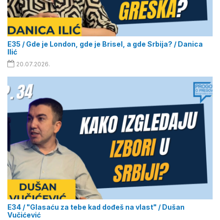
E35 / Gde je London, gde je Brisel, a gde Srbija? / Danica
Ilić
20.07.2026.
E34 / "Glasaću za tebe kad dođeš na vlast" / Dušan
Vučićević