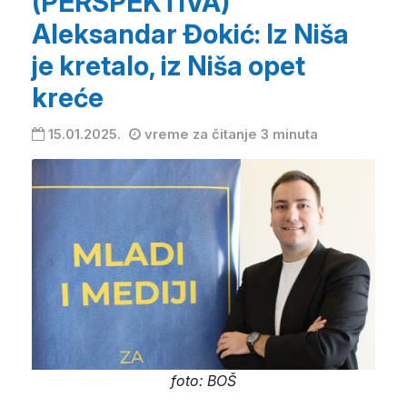
(PERSPEKTIVA)
Aleksandar Đokić: Iz Niša
je kretalo, iz Niša opet
kreće
15.01.2025.
vreme za čitanje 3 minuta
foto: BOŠ