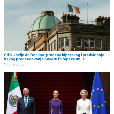
Od Nikozije do Dablina: procena kiparskog i predviđanje
irskog predsedavanja Savetu Evropske unije
30.07.2026.