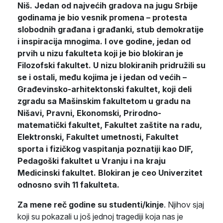
Niš. Jedan od najvećih gradova na jugu Srbije
godinama je bio vesnik promena – protesta
slobodnih građana i građanki, stub demokratije
i inspiracija mnogima. I ove godine, jedan od
prvih u nizu fakulteta koji je bio blokiran je
Filozofski fakultet. U nizu blokiranih pridružili su
se i ostali, među kojima je i jedan od većih –
Građevinsko-arhitektonski fakultet, koji deli
zgradu sa Mašinskim fakultetom u gradu na
Nišavi, Pravni, Ekonomski, Prirodno-
matematički fakultet, Fakultet zaštite na radu,
Elektronski, Fakultet umetnosti, Fakultet
sporta i fizičkog vaspitanja poznatiji kao DIF,
Pedagoški fakultet u Vranju i na kraju
Medicinski fakultet. Blokiran je ceo Univerzitet
odnosno svih 11 fakulteta.
Za mene reč godine su studenti/kinje
. Njihov sjaj
koji su pokazali u još jednoj tragediji koja nas je