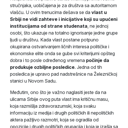
stručnjaka, uobičajena je za društva sa autoritarnom
vlašću. U ovim trenucima dešava se da
vlast u
Srbiji ne vidi zahteve i inicijative koji su upućeni
institucijama od strane studenata
, ne jednoj
osobi, što ukazuje na totalno ignorisanje jedne grupe
ljudi u društvu. Kada vlast postane potpuno
okupirana ostvarivanjem ličnih interesa političke i
ekonomske elite onda se gube svi kriterijumi opšteg
dobra i to posle određenog vremena
počinje da
produkuje ozbiljne posledice
. Jedna od tih
posledica je upravo pad nadstrešnice na Železničkoj
stanici u Novom Sadu.
Međutim, ono što je važno naglasiti jeste da na
ulicama Srbije ovog puta vlast ima kritičnu masu,
koja razmišlja zdravorazumski, koja svaku
informaciju iz medija i drugih političkih ili nepolitičkih
aktera pažljivo razmotri, koja se ogradila od
opozicije i drugih političkih grupacija i koja je izašla sa