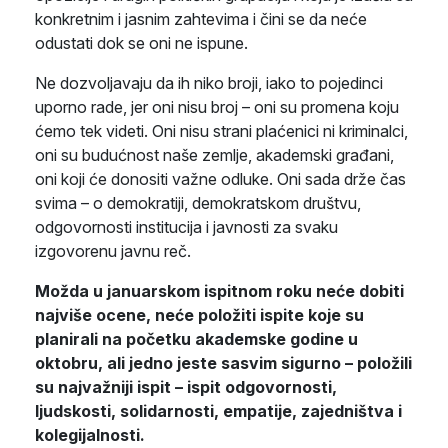
konkretnim i jasnim zahtevima i čini se da neće
odustati dok se oni ne ispune.
Ne dozvoljavaju da ih niko broji, iako to pojedinci
uporno rade, jer oni nisu broj – oni su promena koju
ćemo tek videti. Oni nisu strani plaćenici ni kriminalci,
oni su budućnost naše zemlje, akademski građani,
oni koji će donositi važne odluke. Oni sada drže čas
svima – o demokratiji, demokratskom društvu,
odgovornosti institucija i javnosti za svaku
izgovorenu javnu reč.
Možda u januarskom ispitnom roku neće dobiti
najviše ocene, neće položiti ispite koje su
planirali na početku akademske godine u
oktobru, ali jedno jeste sasvim sigurno – položili
su najvažniji ispit – ispit odgovornosti,
ljudskosti, solidarnosti, empatije, zajedništva i
kolegijalnosti.