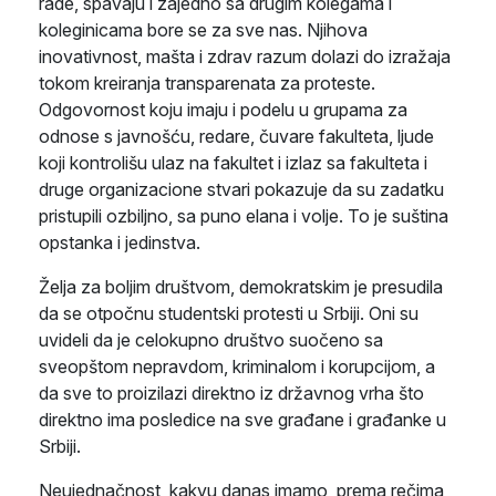
rade, spavaju i zajedno sa drugim kolegama i
koleginicama bore se za sve nas. Njihova
inovativnost, mašta i zdrav razum dolazi do izražaja
tokom kreiranja transparenata za proteste.
Odgovornost koju imaju i podelu u grupama za
odnose s javnošću, redare, čuvare fakulteta, ljude
koji kontrolišu ulaz na fakultet i izlaz sa fakulteta i
druge organizacione stvari pokazuje da su zadatku
pristupili ozbiljno, sa puno elana i volje. To je suština
opstanka i jedinstva.
Želja za boljim društvom, demokratskim je presudila
da se otpočnu studentski protesti u Srbiji. Oni su
uvideli da je celokupno društvo suočeno sa
sveopštom nepravdom, kriminalom i korupcijom, a
da sve to proizilazi direktno iz državnog vrha što
direktno ima posledice na sve građane i građanke u
Srbiji.
Neujednačnost, kakvu danas imamo, prema rečima