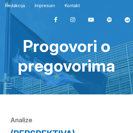
Redakcija
Impresum
Kontakt
Progovori o
pregovorima
Analize