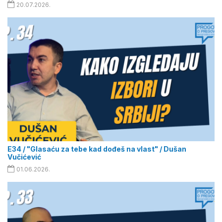
20.07.2026.
E34 / "Glasaću za tebe kad dođeš na vlast" / Dušan
Vučićević
01.06.2026.