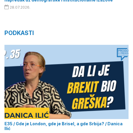
28.07.2026.
PODKASTI
E35 / Gde je London, gde je Brisel, a gde Srbija? / Danica
Ilić