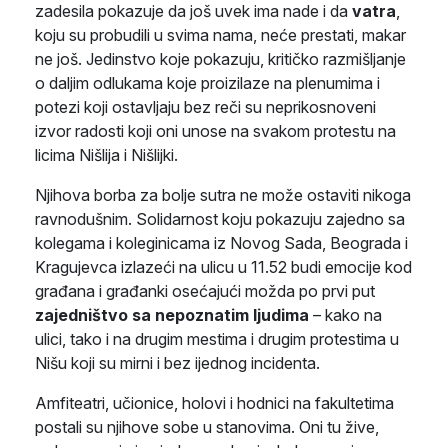
zadesila pokazuje da još uvek ima nade i da
vatra
,
koju su probudili u svima nama, neće prestati, makar
ne još. Jedinstvo koje pokazuju, kritičko razmišljanje
o daljim odlukama koje proizilaze na plenumima i
potezi koji ostavljaju bez reči su neprikosnoveni
izvor radosti koji oni unose na svakom protestu na
licima Nišlija i Nišlijki.
Njihova borba za bolje sutra ne može ostaviti nikoga
ravnodušnim. Solidarnost koju pokazuju zajedno sa
kolegama i koleginicama iz Novog Sada, Beograda i
Kragujevca izlazeći na ulicu u 11.52 budi emocije kod
građana i građanki osećajući možda po prvi put
zajedništvo sa nepoznatim ljudima
– kako na
ulici, tako i na drugim mestima i drugim protestima u
Nišu koji su mirni i bez ijednog incidenta.
Amfiteatri, učionice, holovi i hodnici na fakultetima
postali su njihove sobe u stanovima. Oni tu žive,