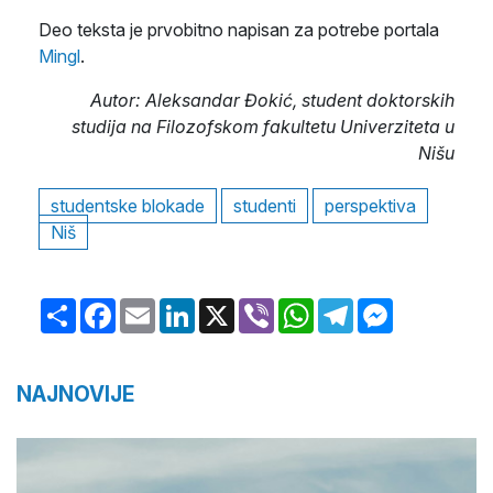
Deo teksta je prvobitno napisan za potrebe portala
Mingl
.
Autor: Aleksandar Đokić, student doktorskih
studija na Filozofskom fakultetu Univerziteta u
Nišu
studentske blokade
studenti
perspektiva
Niš
Share
Facebook
Email
LinkedIn
X
Viber
WhatsApp
Telegram
Messenger
NAJNOVIJE