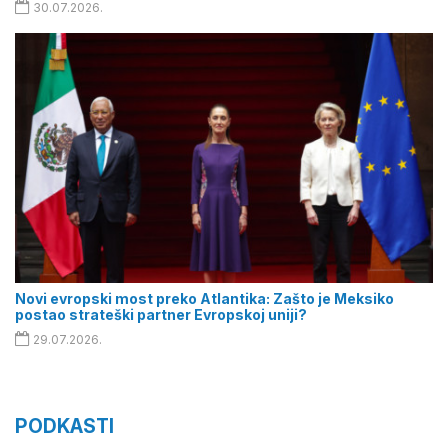
30.07.2026.
Novi evropski most preko Atlantika: Zašto je Meksiko
postao strateški partner Evropskoj uniji?
29.07.2026.
PODKASTI