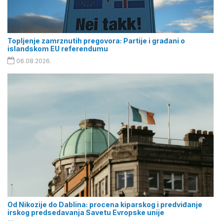
Topljenje zamrznutih pregovora: Partije i građani o
islandskom EU referendumu
06.08.2026.
Od Nikozije do Dablina: procena kiparskog i predviđanje
irskog predsedavanja Savetu Evropske unije