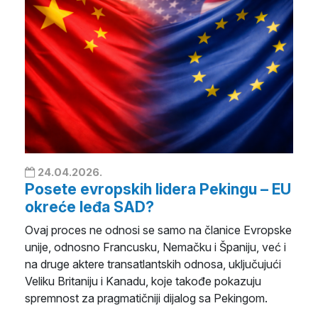
24.04.2026.
Posete evropskih lidera Pekingu – EU
okreće leđa SAD?
Ovaj proces ne odnosi se samo na članice Evropske
unije, odnosno Francusku, Nemačku i Španiju, već i
na druge aktere transatlantskih odnosa, uključujući
Veliku Britaniju i Kanadu, koje takođe pokazuju
spremnost za pragmatičniji dijalog sa Pekingom.