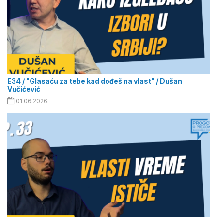
E34 / "Glasaću za tebe kad dođeš na vlast" / Dušan
Vučićević
01.06.2026.