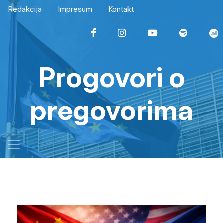
Redakcija
Impresum
Kontakt
Progovori o
pregovorima