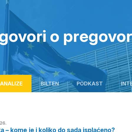
govori o pregovo
ANALIZE
BILTEN
PODKAST
INT
26.
ta – kome je i koliko do sada isplaćeno?