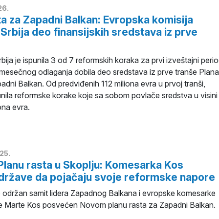
26.
ta za Zapadni Balkan: Evropska komisija
 Srbija deo finansijskih sredstava iz prve
bija je ispunila 3 od 7 reformskih koraka za prvi izveštajni peri
emesečnog odlaganja dobila deo sredstava iz prve tranše Plana
adni Balkan. Od predviđenih 112 miliona evra u prvoj tranši,
punila reformske korake koje sa sobom povlače sredstva u visini
ona evra.
25.
Planu rasta u Skoplju: Komesarka Kos
države da pojačaju svoje reformske napore
je održan samit lidera Zapadnog Balkana i evropske komesarke
je Marte Kos posvećen Novom planu rasta za Zapadni Balkan.