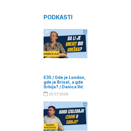
PODKASTI
E35 / Gde je London,
gde je Brisel, a gde
Srbija? / Danica Ilić
20.07.2026.