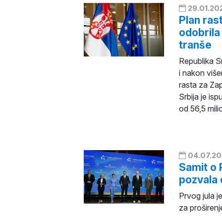
29.01.20
Plan ras
odobrila
tranše
Republika Sr
i nakon viš
rasta za Zap
Srbija je is
od 56,5 mili
04.07.20
Samit o 
pozvala 
Prvog jula 
za proširen