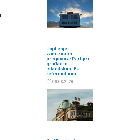
d
Topljenje
zamrznutih
pregovora: Partije i
građani o
islandskom EU
referendumu
06.08.2026.