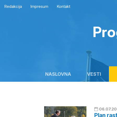
Redakcija
Impresum
Kontakt
Pro
NASLOVNA
VESTI
06.07.20
Plan ras