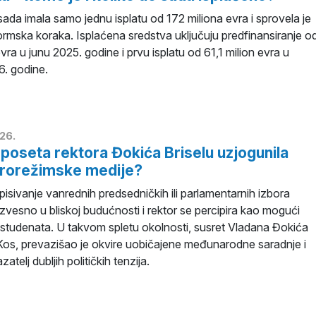
 sada imala samo jednu isplatu od 172 miliona evra i sprovela je
ormska koraka. Isplaćena sredstva uključuju predfinansiranje o
evra u junu 2025. godine i prvu isplatu od 61,1 milion evra u
6. godine.
26.
 poseta rektora Đokića Briselu uzjogunila
prorežimske medije?
isivanje vanrednih predsedničkih ili parlamentarnih izbora
izvesno u bliskoj budućnosti i rektor se percipira kao mogući
 studenata. U takvom spletu okolnosti, susret Vladana Đokića
os, prevazišao je okvire uobičajene međunarodne saradnje i
telj dubljih političkih tenzija.