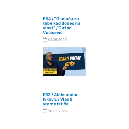
E34 / "Glasaću za
tebe kad dođeš na
vlast" / Dušan
Vučićević
01.06.2026.
E33 / Aleksandar
Ivković / Vlasti
vreme ističe
28.05.2026.