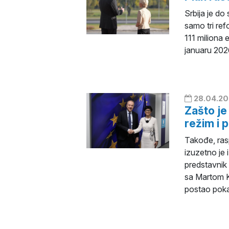
Srbija je do
samo tri ref
111 miliona 
januaru 202
28.04.20
Zašto je
režim i 
Takođe, rasp
izuzetno je 
predstavnik
sa Martom K
postao pokaza