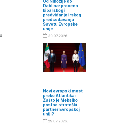
Od Nikozije do
Dablina: procena
kiparskog i
predviđanje irskog
predsedavanja
Savetu Evropske
unije
od
30.07.2026.
Novi evropski most
preko Atlantika:
Zašto je Meksiko
postao strateški
partner Evropskoj
uniji?
29.07.2026.