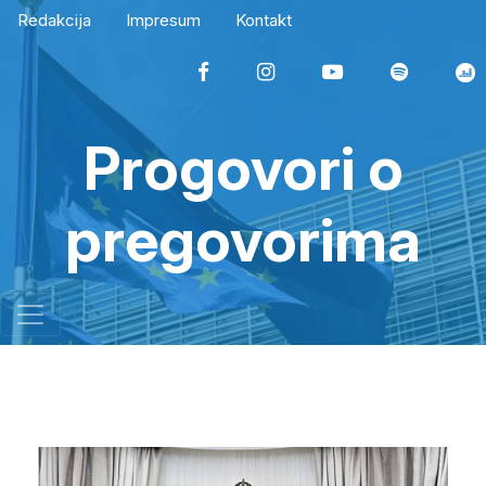
Redakcija
Impresum
Kontakt
Progovori o
pregovorima