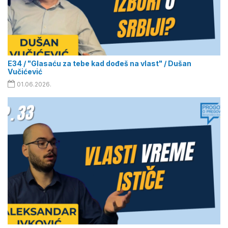
E34 / "Glasaću za tebe kad dođeš na vlast" / Dušan
Vučićević
01.06.2026.