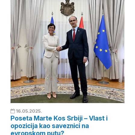
16.05.2025.
Poseta Marte Kos Srbiji – Vlast i
opozicija kao saveznici na
evropskom putu?