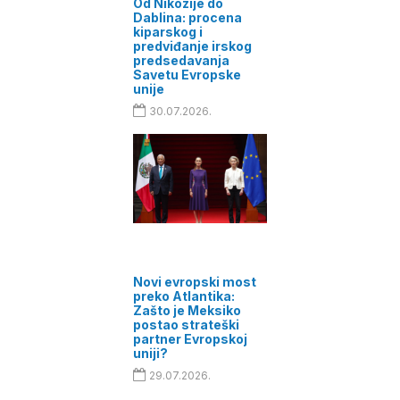
Od Nikozije do
Dablina: procena
kiparskog i
predviđanje irskog
predsedavanja
Savetu Evropske
unije
30.07.2026.
Novi evropski most
preko Atlantika:
Zašto je Meksiko
postao strateški
partner Evropskoj
uniji?
29.07.2026.