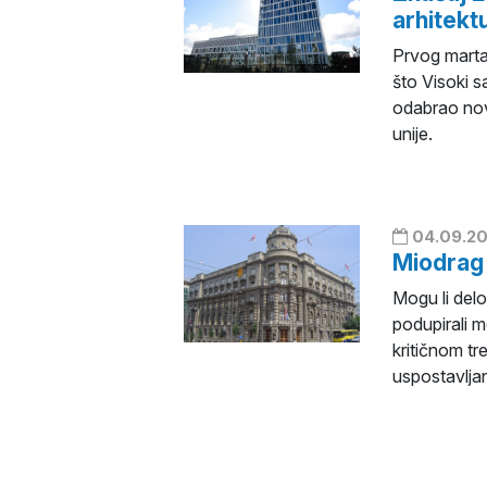
arhitektu
Prvog marta 
što Visoki s
odabrao nov
unije.
04.09.20
Miodrag 
Mogu li delo
podupirali 
kritičnom tr
uspostavlja