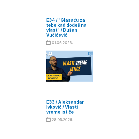
E34 / "Glasaću za
tebe kad dođeš na
vlast" / Dušan
Vučićević
01.06.2026.
E33 / Aleksandar
Ivković / Vlasti
vreme ističe
28.05.2026.