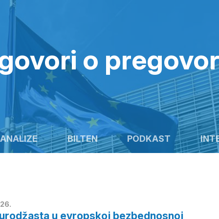
govori o pregovo
ANALIZE
BILTEN
PODKAST
INT
26.
Eurodžasta u evropskoj bezbednosnoj