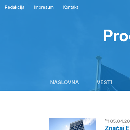
Redakcija
Impresum
Kontakt
Pro
NASLOVNA
VESTI
05.04.20
Značaj 