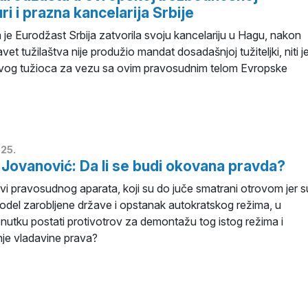
ri i prazna kancelarija Srbije
je Eurodžast Srbija zatvorila svoju kancelariju u Hagu, nakon
avet tužilaštva nije produžio mandat dosadašnjoj tužiteljki, niti j
og tužioca za vezu sa ovim pravosudnim telom Evropske
25.
Jovanović: Da li se budi okovana pravda?
vi pravosudnog aparata, koji su do juče smatrani otrovom jer s
model zarobljene države i opstanak autokratskog režima, u
enutku postati protivotrov za demontažu tog istog režima i
nje vladavine prava?