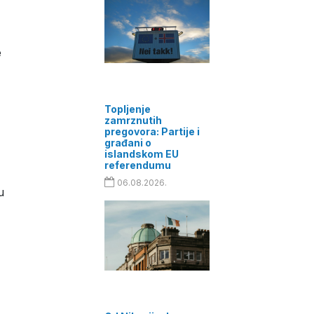
e
Topljenje
zamrznutih
pregovora: Partije i
građani o
islandskom EU
referendumu
06.08.2026.
u