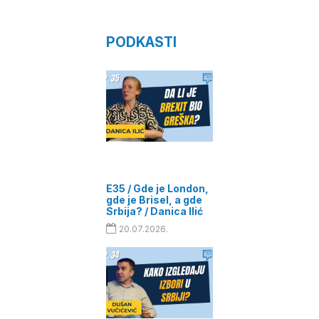
PODKASTI
E35 / Gde je London,
gde je Brisel, a gde
Srbija? / Danica Ilić
20.07.2026.