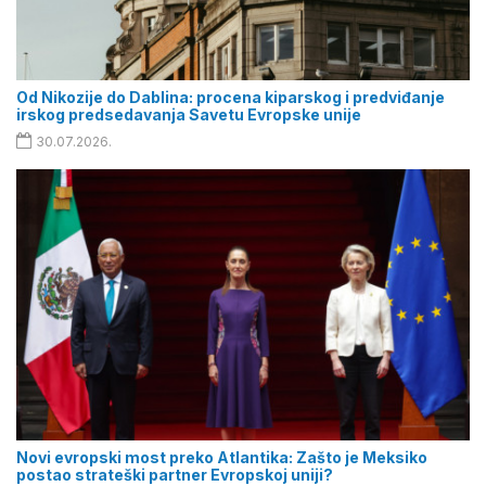
Od Nikozije do Dablina: procena kiparskog i predviđanje
irskog predsedavanja Savetu Evropske unije
30.07.2026.
Novi evropski most preko Atlantika: Zašto je Meksiko
postao strateški partner Evropskoj uniji?