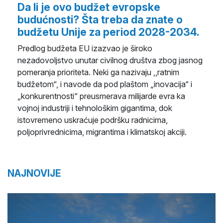
Da li je ovo budžet evropske
budućnosti? Šta treba da znate o
budžetu Unije za period 2028-2034.
Predlog budžeta EU izazvao je široko
nezadovoljstvo unutar civilnog društva zbog jasnog
pomeranja prioriteta. Neki ga nazivaju ,,ratnim
budžetom“, i navode da pod plaštom „inovacija“ i
„konkurentnosti“ preusmerava milijarde evra ka
vojnoj industriji i tehnološkim gigantima, dok
istovremeno uskraćuje podršku radnicima,
poljoprivrednicima, migrantima i klimatskoj akciji.
NAJNOVIJE