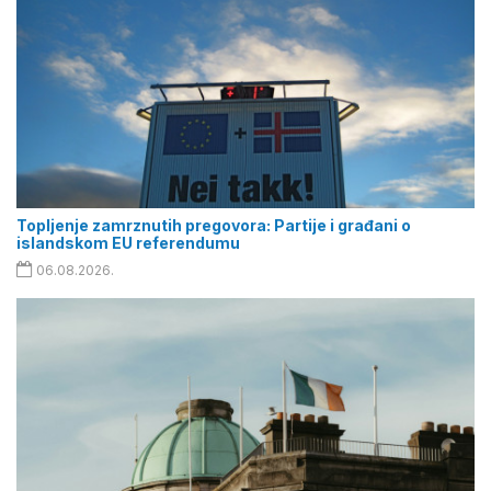
Topljenje zamrznutih pregovora: Partije i građani o
islandskom EU referendumu
06.08.2026.