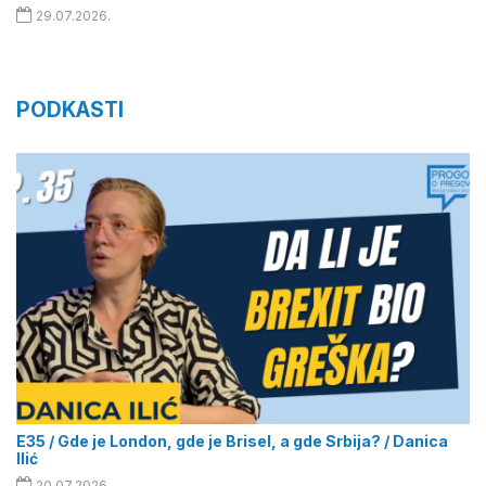
29.07.2026.
PODKASTI
E35 / Gde je London, gde je Brisel, a gde Srbija? / Danica
Ilić
20.07.2026.