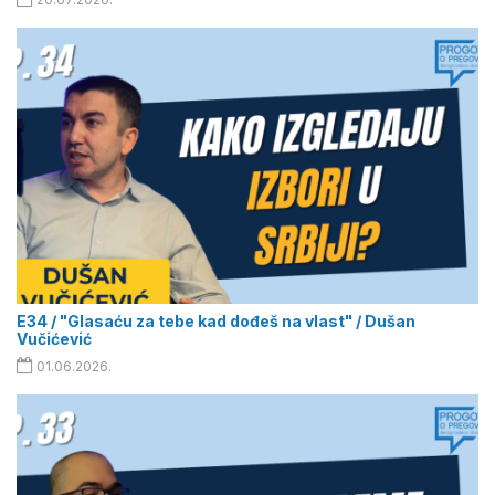
E34 / "Glasaću za tebe kad dođeš na vlast" / Dušan
Vučićević
01.06.2026.