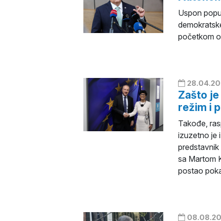
Uspon populi
demokratske 
početkom o
28.04.20
Zašto je
režim i 
Takođe, rasp
izuzetno je 
predstavnik
sa Martom K
postao pokaza
08.08.20