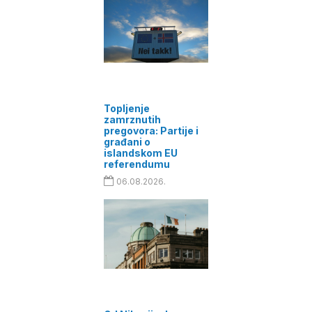
Topljenje
zamrznutih
pregovora: Partije i
građani o
islandskom EU
referendumu
06.08.2026.