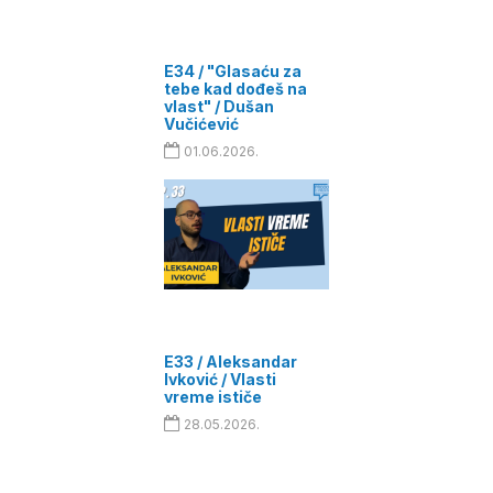
E34 / "Glasaću za
tebe kad dođeš na
vlast" / Dušan
Vučićević
01.06.2026.
E33 / Aleksandar
Ivković / Vlasti
vreme ističe
28.05.2026.