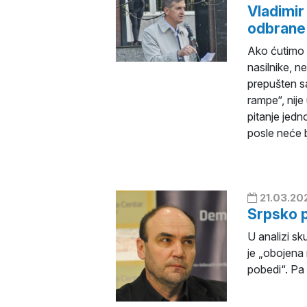
Vladimir
odbrane
Ako ćutimo n
nasilnike, n
prepušten s
rampe“, nije
pitanje jedn
posle neće b
21.03.20
Srpsko 
U analizi sk
je „obojena 
pobedi“. Pa 