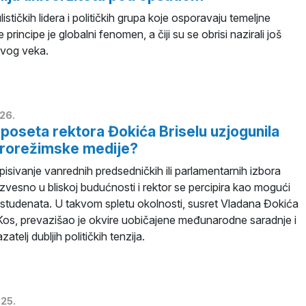
stičkih lidera i političkih grupa koje osporavaju temeljne
principe je globalni fenomen, a čiji su se obrisi nazirali još
vog veka.
26.
 poseta rektora Đokića Briselu uzjogunila
prorežimske medije?
isivanje vanrednih predsedničkih ili parlamentarnih izbora
izvesno u bliskoj budućnosti i rektor se percipira kao mogući
 studenata. U takvom spletu okolnosti, susret Vladana Đokića
os, prevazišao je okvire uobičajene međunarodne saradnje i
telj dubljih političkih tenzija.
25.