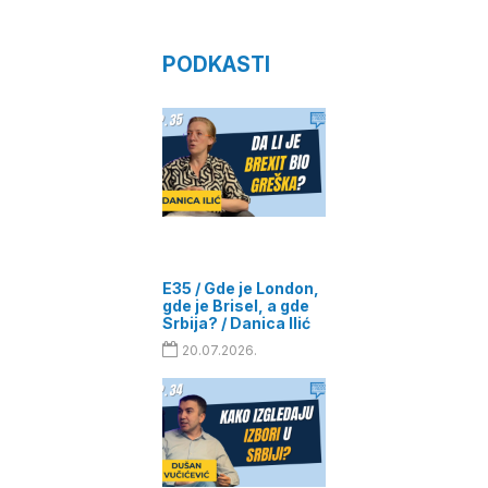
PODKASTI
E35 / Gde je London,
gde je Brisel, a gde
Srbija? / Danica Ilić
20.07.2026.