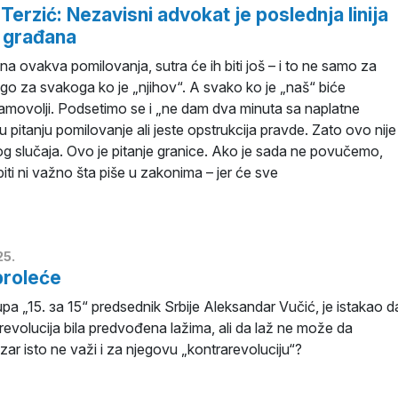
 Terzić: Nezavisni advokat je poslednja linija
 građana
a ovakva pomilovanja, sutra će ih biti još – i to ne samo za
ego za svakoga ko je „njihov“. A svako ko je „naš“ biće
amovolji. Podsetimo se i „ne dam dva minuta sa naplatne
 u pitanju pomilovanje ali jeste opstrukcija pravde. Zato ovo nije
og slučaja. Ovo je pitanje granice. Ako je sada ne povučemo,
iti ni važno šta piše u zakonima – jer će sve
25.
proleće
upa „15. за 15“ predsednik Srbije Aleksandar Vučić, je istakao d
revolucija bila predvođena lažima, ali da laž ne može da
zar isto ne važi i za njegovu „kontrarevoluciju“?