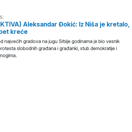
5.
TIVA) Aleksandar Đokić: Iz Niša je kretalo,
opet kreće
d najvećih gradova na jugu Srbije godinama je bio vesnik
otesta slobodnih građana i građanki, stub demokratije i
mnogima.