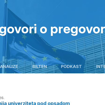
govori o pregovo
ANALIZE
BILTEN
PODKAST
INT
26.
ija univerziteta pod opsadom