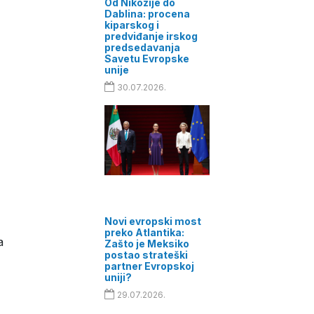
Od Nikozije do
Dablina: procena
kiparskog i
predviđanje irskog
predsedavanja
Savetu Evropske
unije
30.07.2026.
Novi evropski most
preko Atlantika:
a
Zašto je Meksiko
postao strateški
partner Evropskoj
uniji?
29.07.2026.