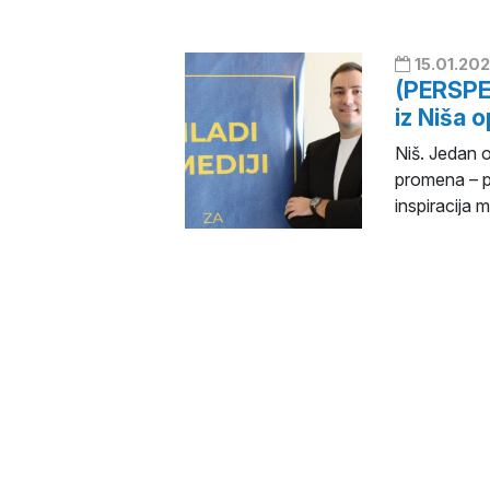
15.01.202
(PERSPEK
iz Niša 
Niš. Jedan o
promena – pr
inspiracija 