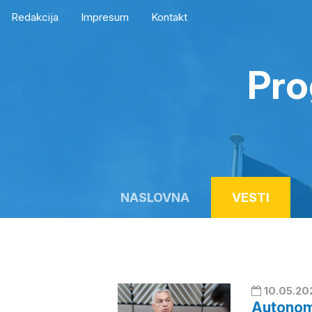
Redakcija
Impresum
Kontakt
Pro
NASLOVNA
VESTI
10.05.20
Autonom