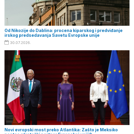
Od Nikozije do Dablina: procena kiparskog i predviđanje
irskog predsedavanja Savetu Evropske unije
30.07.2026.
Novi evropski most preko Atlantika: Zašto je Meksiko