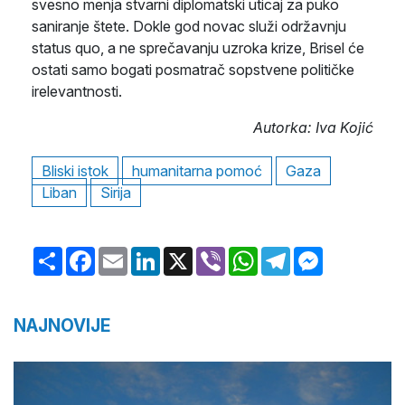
svesno menja stvarni diplomatski uticaj za puko
saniranje štete. Dokle god novac služi održavnju
status quo, a ne sprečavanju uzroka krize, Brisel će
ostati samo bogati posmatrač sopstvene političke
irelevantnosti.
Autorka: Iva Kojić
Bliski istok
humanitarna pomoć
Gaza
Liban
Sirija
Share
Facebook
Email
LinkedIn
X
Viber
WhatsApp
Telegram
Messenger
NAJNOVIJE