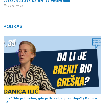
postao strateški partner Evropskoj uniji?
29.07.2026.
PODKASTI
E35 / Gde je London, gde je Brisel, a gde Srbija? / Danica
Ilić