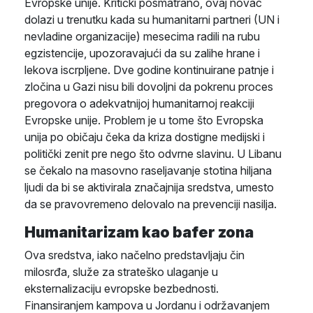
Evropske unije. Kritički posmatrano, ovaj novac
dolazi u trenutku kada su humanitarni partneri (UN i
nevladine organizacije) mesecima radili na rubu
egzistencije, upozoravajući da su zalihe hrane i
lekova iscrpljene. Dve godine kontinuirane patnje i
zločina u Gazi nisu bili dovoljni da pokrenu proces
pregovora o adekvatnijoj humanitarnoj reakciji
Evropske unije. Problem je u tome što Evropska
unija po običaju čeka da kriza dostigne medijski i
politički zenit pre nego što odvrne slavinu. U Libanu
se čekalo na masovno raseljavanje stotina hiljana
ljudi da bi se aktivirala značajnija sredstva, umesto
da se pravovremeno delovalo na prevenciji nasilja.
Humanitarizam kao bafer zona
Ova sredstva, iako načelno predstavljaju čin
milosrđa, služe za strateško ulaganje u
eksternalizaciju evropske bezbednosti.
Finansiranjem kampova u Jordanu i održavanjem