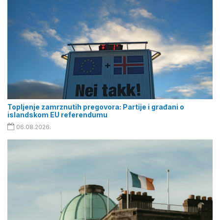
Topljenje zamrznutih pregovora: Partije i građani o
islandskom EU referendumu
06.08.2026.