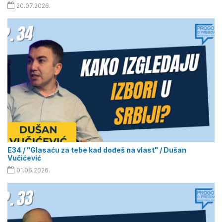
20.07.2026.
E34 / "Glasaću za tebe kad dođeš na vlast" / Dušan
Vučićević
01.06.2026.