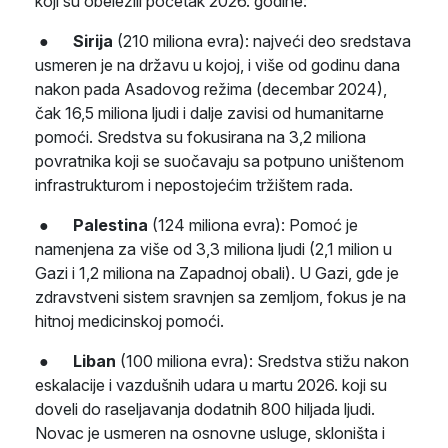
koji su obeležili početak 2026. godine:
●
Sirija
(210 miliona evra): najveći deo sredstava
usmeren je na državu u kojoj, i više od godinu dana
nakon pada Asadovog režima (decembar 2024),
čak 16,5 miliona ljudi i dalje zavisi od humanitarne
pomoći. Sredstva su fokusirana na 3,2 miliona
povratnika koji se suočavaju sa potpuno uništenom
infrastrukturom i nepostojećim tržištem rada.
●
Palestina
(124 miliona evra): Pomoć je
namenjena za više od 3,3 miliona ljudi (2,1 milion u
Gazi i 1,2 miliona na Zapadnoj obali). U Gazi, gde je
zdravstveni sistem sravnjen sa zemljom, fokus je na
hitnoj medicinskoj pomoći.
●
Liban
(100 miliona evra): Sredstva stižu nakon
eskalacije i vazdušnih udara u martu 2026. koji su
doveli do raseljavanja dodatnih 800 hiljada ljudi.
Novac je usmeren na osnovne usluge, skloništa i