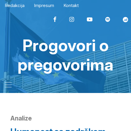
Redakcija
Impresum
Kontakt
Progovori o
pregovorima
Analize