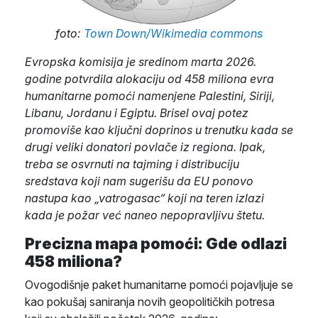
foto:
Town Down/Wikimedia commons
Evropska komisija je sredinom marta 2026.
godine potvrdila alokaciju od 458 miliona evra
humanitarne pomoći namenjene Palestini, Siriji,
Libanu, Jordanu i Egiptu. Brisel ovaj potez
promoviše kao ključni doprinos u trenutku kada se
drugi veliki donatori povlače iz regiona. Ipak,
treba se osvrnuti na tajming i distribuciju
sredstava koji nam sugerišu da EU ponovo
nastupa kao „vatrogasac“ koji na teren izlazi
kada je požar već naneo nepopravljivu štetu.
Precizna mapa pomoći: Gde odlazi
458 miliona?
Ovogodišnje paket humanitarne pomoći pojavljuje se
kao pokušaj saniranja novih geopolitičkih potresa