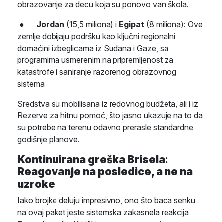
obrazovanje za decu koja su ponovo van škola.
●
Jordan
(15,5 miliona) i
Egipat
(8 miliona): Ove
zemlje dobijaju podršku kao ključni regionalni
domaćini izbeglicama iz Sudana i Gaze, sa
programima usmerenim na pripremljenost za
katastrofe i saniranje razorenog obrazovnog
sistema
Sredstva su mobilisana iz redovnog budžeta, ali i iz
Rezerve za hitnu pomoć, što jasno ukazuje na to da
su potrebe na terenu odavno prerasle standardne
godišnje planove.
Kontinuirana greška Brisela:
Reagovanje na posledice, a ne na
uzroke
Iako brojke deluju impresivno, ono što baca senku
na ovaj paket jeste sistemska zakasnela reakcija