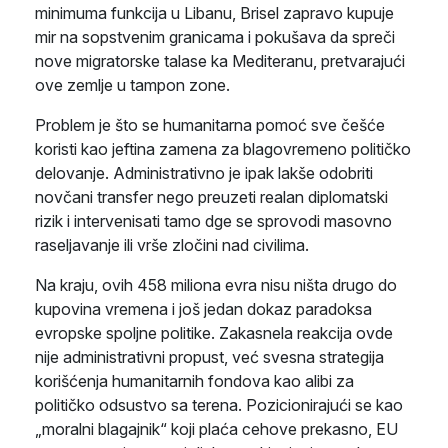
minimuma funkcija u Libanu, Brisel zapravo kupuje
mir na sopstvenim granicama i pokušava da spreči
nove migratorske talase ka Mediteranu, pretvarajući
ove zemlje u tampon zone.
Problem je što se humanitarna pomoć sve češće
koristi kao jeftina zamena za blagovremeno političko
delovanje. Administrativno je ipak lakše odobriti
novčani transfer nego preuzeti realan diplomatski
rizik i intervenisati tamo dge se sprovodi masovno
raseljavanje ili vrše zločini nad civilima.
Na kraju, ovih 458 miliona evra nisu ništa drugo do
kupovina vremena i još jedan dokaz paradoksa
evropske spoljne politike. Zakasnela reakcija ovde
nije administrativni propust, već svesna strategija
korišćenja humanitarnih fondova kao alibi za
političko odsustvo sa terena. Pozicionirajući se kao
„moralni blagajnik“ koji plaća cehove prekasno, EU