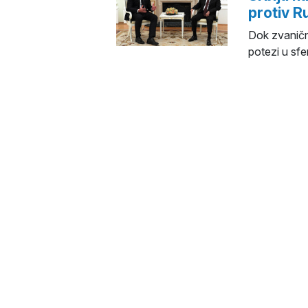
protiv R
Dok zvaničn
potezi u sfe