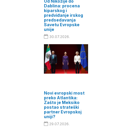
Od Nikozije do
Dablina: procena
kiparskog i
predviđanje irskog
predsedavanja
Savetu Evropske
unije
30.07.2026.
Novi evropski most
preko Atlantika:
Zašto je Meksiko
postao strateški
partner Evropskoj
uniji?
29.07.2026.