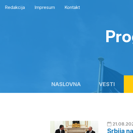
Redakcija
Impresum
Kontakt
Pro
NASLOVNA
VESTI
21.08.20
Srbija n