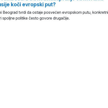
usije koči evropski put?
i Beograd tvrdi da ostaje posvećen evropskom putu, konkretn
ri spoljne politike često govore drugačije.