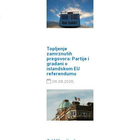
i
Topljenje
zamrznutih
pregovora: Partije i
građani o
islandskom EU
referendumu
06.08.2026.