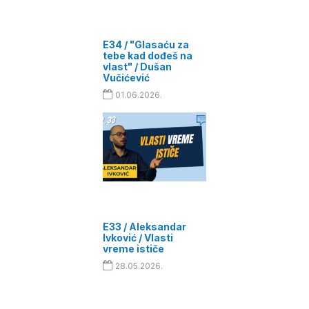
E34 / "Glasaću za
tebe kad dođeš na
vlast" / Dušan
Vučićević
01.06.2026.
E33 / Aleksandar
Ivković / Vlasti
vreme ističe
28.05.2026.