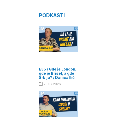
PODKASTI
E35 / Gde je London,
gde je Brisel, a gde
Srbija? / Danica Ilić
20.07.2026.