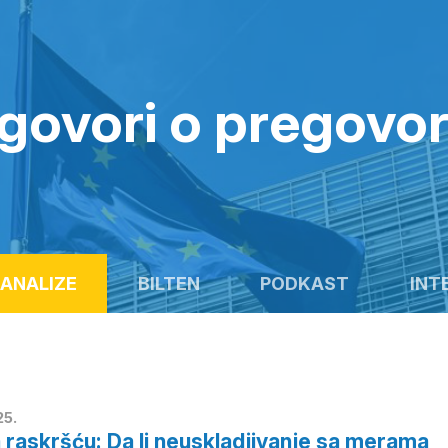
govori o pregovo
ANALIZE
BILTEN
PODKAST
INT
25.
a raskršću: Da li neuskladjivanje sa merama