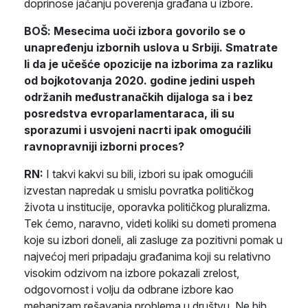
doprinose jačanju poverenja građana u izbore.
BOŠ:
Mesecima uoči izbora govorilo se o
unapređenju izbornih uslova u Srbiji. Smatrate
li da je učešće opozicije na izborima za razliku
od bojkotovanja 2020. godine jedini uspeh
održanih međustranačkih dijaloga sa i bez
posredstva evroparlamentaraca, ili su
sporazumi i usvojeni nacrti ipak omogućili
ravnopravniji izborni proces?
RN:
I takvi kakvi su bili, izbori su ipak omogućili
izvestan napredak u smislu povratka političkog
života u institucije, oporavka političkog pluralizma.
Tek ćemo, naravno, videti koliki su dometi promena
koje su izbori doneli, ali zasluge za pozitivni pomak u
najvećoj meri pripadaju građanima koji su relativno
visokim odzivom na izbore pokazali zrelost,
odgovornost i volju da odbrane izbore kao
mehanizam rešavanja problema u društvu. Ne bih