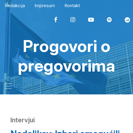
Redakcija
Impresum
Kontakt
Progovori o
pregovorima
Intervjui