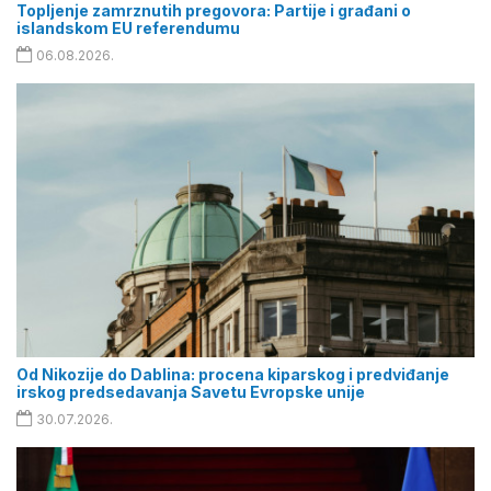
Topljenje zamrznutih pregovora: Partije i građani o
islandskom EU referendumu
06.08.2026.
Od Nikozije do Dablina: procena kiparskog i predviđanje
irskog predsedavanja Savetu Evropske unije
30.07.2026.