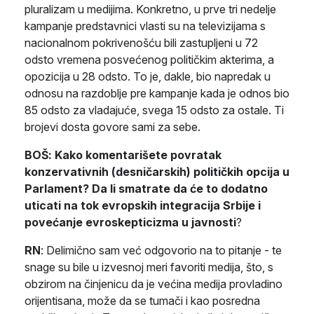
pluralizam u medijima. Konkretno, u prve tri nedelje
kampanje predstavnici vlasti su na televizijama s
nacionalnom pokrivenošću bili zastupljeni u 72
odsto vremena posvećenog političkim akterima, a
opozicija u 28 odsto. To je, dakle, bio napredak u
odnosu na razdoblje pre kampanje kada je odnos bio
85 odsto za vladajuće, svega 15 odsto za ostale. Ti
brojevi dosta govore sami za sebe.
BOŠ: Kako komentarišete povratak
konzervativnih (desničarskih) političkih opcija u
Parlament? Da li smatrate da će to dodatno
uticati na tok evropskih integracija Srbije i
povećanje evroskepticizma u javnosti
?
RN
: Delimično sam već odgovorio na to pitanje - te
snage su bile u izvesnoj meri favoriti medija, što, s
obzirom na činjenicu da je većina medija provladino
orijentisana, može da se tumači i kao posredna