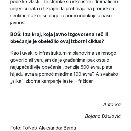
podrška vlasti. Te stranke su iskoristile i dramatičnu
činjenicu rata u Ukrajini da profitiraju na proruskom
sentimentu koji se dugo i uporno indukuje u našu
javnost.
BOŠ: I za kraj, koja javno izgovorena reč ili
obećanje je obeležilo ovaj izborni ciklus?
Kao i uvek, o infrastrukturnim planovima se mnogo
govorilo ali verujem da je građanima ipak ostalo
najupečatljivije obećanje „penzije 500 evra, plate
hiljadu evra a pomoć mladima 100 evra”. A svakako
„slika” izborne kampanje jeste - frižider.
Autorka
Bojana Džulović
Foto:
FoNet/ Aleksandar Barda