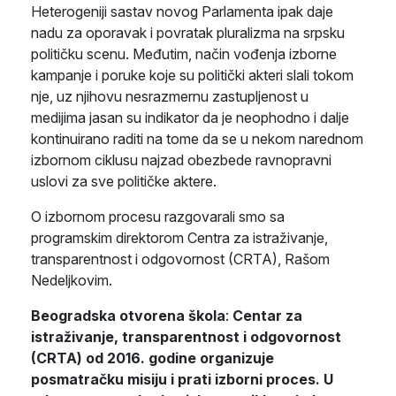
Heterogeniji sastav novog Parlamenta ipak daje
nadu za oporavak i povratak pluralizma na srpsku
političku scenu. Međutim, način vođenja izborne
kampanje i poruke koje su politički akteri slali tokom
nje, uz njihovu nesrazmernu zastupljenost u
medijima jasan su indikator da je neophodno i dalje
kontinuirano raditi na tome da se u nekom narednom
izbornom ciklusu najzad obezbede ravnopravni
uslovi za sve političke aktere.
O izbornom procesu razgovarali smo sa
programskim direktorom Centra za istraživanje,
transparentnost i odgovornost (CRTA), Rašom
Nedeljkovim.
Beogradska otvorena škola
:
Centar za
istraživanje, transparentnost i odgovornost
(CRTA) od 2016. godine organizuje
posmatračku misiju i prati izborni proces. U