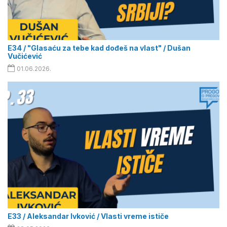
E34 / "Glasaću za tebe kad dođeš na vlast" / Dušan
Vučićević
01.06.2026.
E33 / Aleksandar Ivković / Vlasti vreme ističe