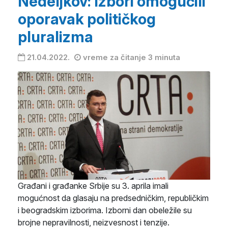
Nedeljkov: Izbori omogućili
oporavak političkog
pluralizma
21.04.2022.
vreme za čitanje 3 minuta
Građani i građanke Srbije su 3. aprila imali
mogućnost da glasaju na predsedničkim, republičkim
i beogradskim izborima. Izborni dan obeležile su
brojne nepravilnosti, neizvesnost i tenzije.