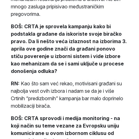
mnogo zasluga pripisivao međustraničkim
pregovorima.
BOŠ:
CRTA je sprovela kampanju kako bi
podstakla građane da iskoriste svoje biračko
pravo. Da li nešto veća izlaznost na izborima 3.
aprila ove godine znači da građani ponovo
stiču poverenje u izborni sistem i vide izbore
kao mehanizam da se i sami uključe u procese
donošenja odluka?
RN:
Kao što sam već rekao, motivisani građani su
najbolja vest ovih izbora i nadam se da je i više
Crtinih “predizbornih” kampanja bar malo doprinelo
mobilizaciji birača.
BOŠ: CRTA sprovodi i medija monitoring - na
koji način su teme vezane za Evropsku uniju
komunicirane u ovom izbornom ciklusu od