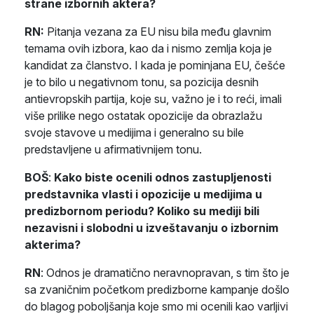
strane izbornih aktera?
RN:
Pitanja vezana za EU nisu bila među glavnim
temama ovih izbora, kao da i nismo zemlja koja je
kandidat za članstvo. I kada je pominjana EU, češće
je to bilo u negativnom tonu, sa pozicija desnih
antievropskih partija, koje su, važno je i to reći, imali
više prilike nego ostatak opozicije da obrazlažu
svoje stavove u medijima i generalno su bile
predstavljene u afirmativnijem tonu.
BOŠ
:
Kako biste ocenili odnos zastupljenosti
predstavnika vlasti i opozicije u medijima u
predizbornom periodu? Koliko su mediji bili
nezavisni i slobodni u izveštavanju o izbornim
akterima?
RN
: Odnos je dramatično neravnopravan, s tim što je
sa zvaničnim početkom predizborne kampanje došlo
do blagog poboljšanja koje smo mi ocenili kao varljivi