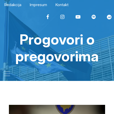
Redakcija
Impresum
Kontakt
Progovori o
pregovorima