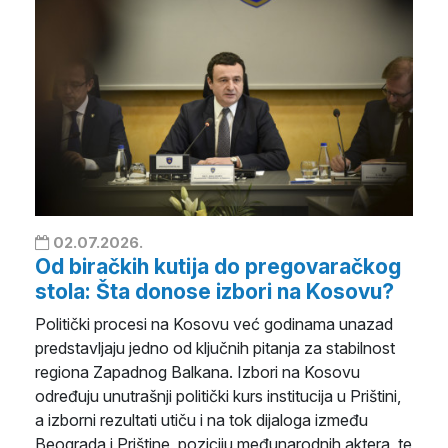
02.07.2026.
Od biračkih kutija do pregovaračkog
stola: Šta donose izbori na Kosovu?
Politički procesi na Kosovu već godinama unazad
predstavljaju jedno od ključnih pitanja za stabilnost
regiona Zapadnog Balkana. Izbori na Kosovu
određuju unutrašnji politički kurs institucija u Prištini,
a izborni rezultati utiču i na tok dijaloga između
Beograda i Prištine, poziciju međunarodnih aktera, te