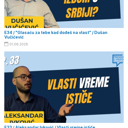
E34 / "Glasaću za tebe kad dođeš na vlast" / Dušan
Vučićević
01.06.2026.
E33 / Aleksandar Ivković / Vlasti vreme ističe