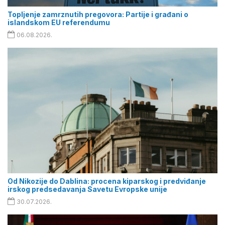
Topljenje zamrznutih pregovora: Partije i građani o
islandskom EU referendumu
06.08.2026.
Od Nikozije do Dablina: procena kiparskog i predviđanje
irskog predsedavanja Savetu Evropske unije
30.07.2026.