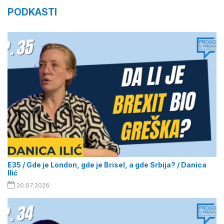
PODKASTI
E35 / Gde je London, gde je Brisel, a gde Srbija? / Danica
Ilić
20.07.2026.