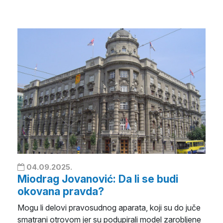
04.09.2025.
Miodrag Jovanović: Da li se budi
okovana pravda?
Mogu li delovi pravosudnog aparata, koji su do juče
smatrani otrovom jer su podupirali model zarobljene