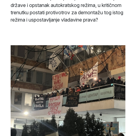
države i opstanak autokratskog režima, u kritičnom
trenutku postati protivotrov za demontažu tog istog
režima i uspostavljanje vladavine prava?