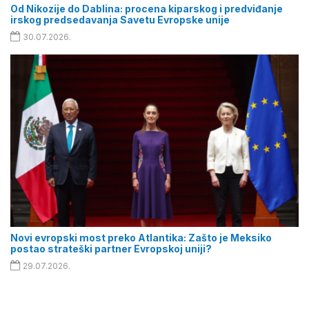
Od Nikozije do Dablina: procena kiparskog i predviđanje
irskog predsedavanja Savetu Evropske unije
30.07.2026.
Novi evropski most preko Atlantika: Zašto je Meksiko
postao strateški partner Evropskoj uniji?
29.07.2026.