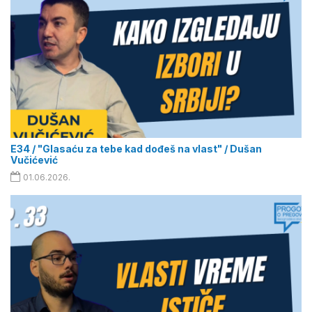
E34 / "Glasaću za tebe kad dođeš na vlast" / Dušan
Vučićević
01.06.2026.