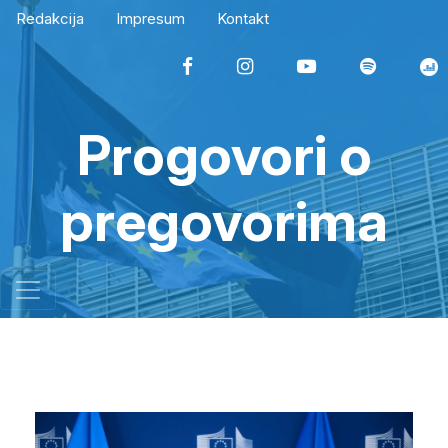
Redakcija
Impresum
Kontakt
Progovori o
pregovorima