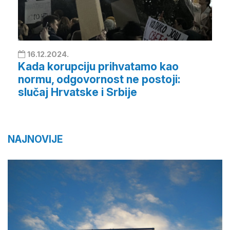
16.12.2024.
Kada korupciju prihvatamo kao
normu, odgovornost ne postoji:
slučaj Hrvatske i Srbije
NAJNOVIJE