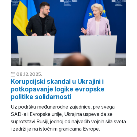
08.12.2025.
Korupcijski skandal u Ukrajini i
potkopavanje logike evropske
politike solidarnosti
Uz podršku međunarodne zajednice, pre svega
SAD-a i Evropske unije, Ukrajina uspeva da se
suprotstavi Rusiji, jednoj od najvećih vojnih sila sveta
i zadrži je na istočnim granicama Evrope.