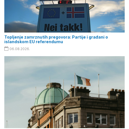
Topljenje zamrznutih pregovora: Partije i građani o
islandskom EU referendumu
06.08.2026.