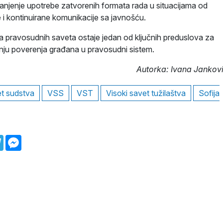
anjenje upotrebe zatvorenih formata rada u situacijama od
e i kontinuirane komunikacije sa javnošću.
a pravosudnih saveta ostaje jedan od ključnih preduslova za
adnju poverenja građana u pravosudni sistem.
Autorka: Ivana Jankov
et sudstva
VSS
VST
Visoki savet tužilaštva
Sofija
atsApp
Telegram
Messenger