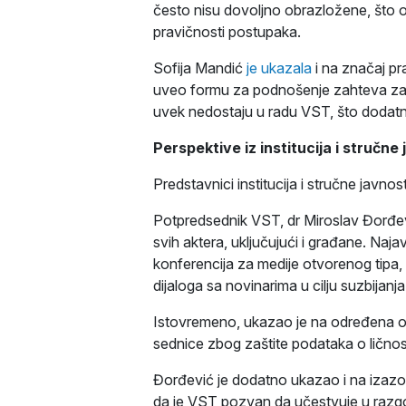
često nisu dovoljno obrazložene, što o
pravičnosti postupaka.
Sofija Mandić
je ukazala
i na značaj pr
uveo formu za podnošenje zahteva za p
uvek nedostaju u radu VST, što dodat
Perspektive iz institucija i stručne
Predstavnici institucija i stručne javnos
Potpredsednik VST, dr Miroslav Đorđevi
svih aktera, uključujući i građane. Naj
konferencija za medije otvorenog tipa, 
dijaloga sa novinarima u cilju suzbijanj
Istovremeno, ukazao je na određena ogr
sednice zbog zaštite podataka o ličnost
Đorđević je dodatno ukazao i na izazo
da je VST pozvan da učestvuje u raz