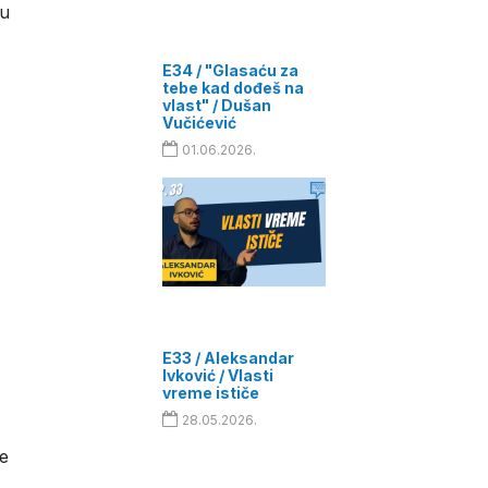
ju
E34 / "Glasaću za
tebe kad dođeš na
vlast" / Dušan
Vučićević
01.06.2026.
E33 / Aleksandar
Ivković / Vlasti
vreme ističe
28.05.2026.
je