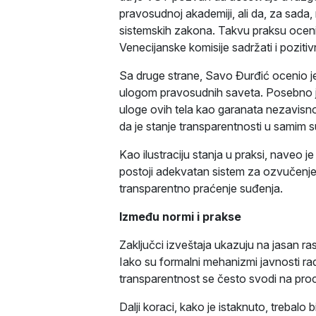
pravosudnoj akademiji, ali da, za sada,
sistemskih zakona. Takvu praksu oceni
Venecijanske komisije sadržati i pozitiv
Sa druge strane, Savo Đurđić ocenio je
ulogom pravosudnih saveta. Posebno je
uloge ovih tela kao garanata nezavisno
da je stanje transparentnosti u samim s
Kao ilustraciju stanja u praksi, naveo 
postoji adekvatan sistem za ozvučenje 
transparentno praćenje suđenja.
Između normi i prakse
Zaključci izveštaja ukazuju na jasan r
Iako su formalni mehanizmi javnosti rad
transparentnost se često svodi na pro
Dalji koraci, kako je istaknuto, trebalo 