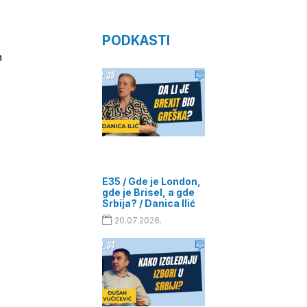
PODKASTI
a
u
E35 / Gde je London,
gde je Brisel, a gde
Srbija? / Danica Ilić
20.07.2026.