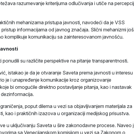
težava razumevanje kriterijuma odlučivanja i utiče na percepci
aktičnih mehanizama pristupa javnosti, navodeći da je VSS
ristup informacijama od javnog značaja. Slični mehanizmi još
no komplikuje komunikaciju sa zainteresovanom javnošću.
 javnosti
ti ponudili su različite perspektive na pitanje transparentnosti.
ć, istakao je da je otvaranje Saveta prema javnosti u interesu
avio je i unapređenje komunikacije kroz organizovanje
koje bi omogućile direktno postavljanje pitanja, kao i nastavak
a dezinformacija.
aničenja, poput dilema u vezi sa objavljivanjem materijala za
i, kao i praktičnih izazova u organizaciji medijskog prisustva.
ve u uključivanju Saveta u šire zakonodavne procese. Naveo 
govorima sa Venecijanskom komisijom u vezi sa Zakonom o