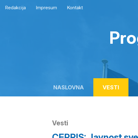
Redakcija
Impresum
Kontakt
Pro
NASLOVNA
VESTI
Vesti
CEPRIS: Javnost sve 