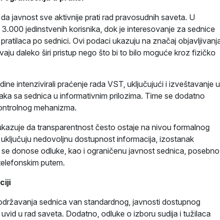
da javnost sve aktivnije prati rad pravosudnih saveta. U
 3.000 jedinstvenih korisnika, dok je interesovanje za sednice
 pratilaca po sednici. Ovi podaci ukazuju na značaj objavljivanj
ju daleko širi pristup nego što bi to bilo moguće kroz fizičko
ne intenzivirali praćenje rada VST, uključujući i izveštavanje 
aka sa sednica u informativnim prilozima. Time se dodatno
 kontrolnog mehanizma.
ukazuje da transparentnost često ostaje na nivou formalnog
 uključuju nedovoljnu dostupnost informacija, izostanak
ih se donose odluke, kao i ograničenu javnost sednica, posebno
 telefonskim putem.
iji
 održavanja sednica van standardnog, javnosti dostupnog
 uvid u rad saveta. Dodatno, odluke o izboru sudija i tužilaca