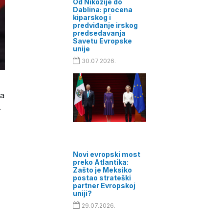
Od Nikozije do
Dablina: procena
kiparskog i
predviđanje irskog
predsedavanja
Savetu Evropske
unije
30.07.2026.
ta
.
Novi evropski most
preko Atlantika:
Zašto je Meksiko
postao strateški
partner Evropskoj
uniji?
29.07.2026.