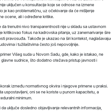
 nije uključen u konsultacije koje se odnose na izmene
o je kao problematičnu, uz očekivanje da će mišljenje
ne ocene, ali i određene kritike.
 da trenutni nivo transparentnosti nije u skladu sa ustavnom
 kritikovao fokus na kadrovska pitanja, uz zanemarivanje šire
sti pravosuđa. Takođe je ukazao na širi kontekst, naglašavaju
udovima i tužilaštvima često još nepovoljnije.
je primer Višeg suda u Novom Sadu, gde, kako je istakao, ne
glavne sudnice, što dodatno otežava pristup javnosti i
askorak između normativnog okvira i njegove primene u praksi.
a uspostavljeni, oni se ne koriste u punom kapacitetu, a
ceduralni minimum.
bi da uključe dosledno objavljivanje relevantnih informacija,