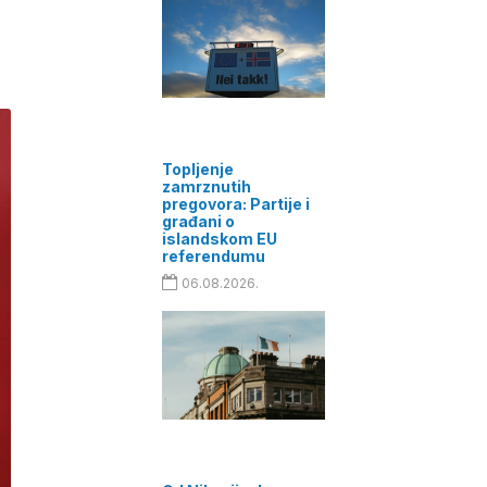
Topljenje
zamrznutih
pregovora: Partije i
građani o
islandskom EU
referendumu
06.08.2026.