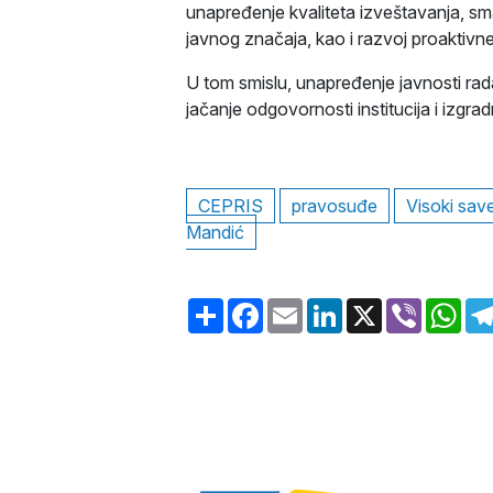
unapređenje kvaliteta izveštavanja, sm
javnog značaja, kao i razvoj proaktivn
U tom smislu, unapređenje javnosti rad
jačanje odgovornosti institucija i izgr
CEPRIS
pravosuđe
Visoki sav
Mandić
Share
Facebook
Email
LinkedIn
X
Viber
Wh