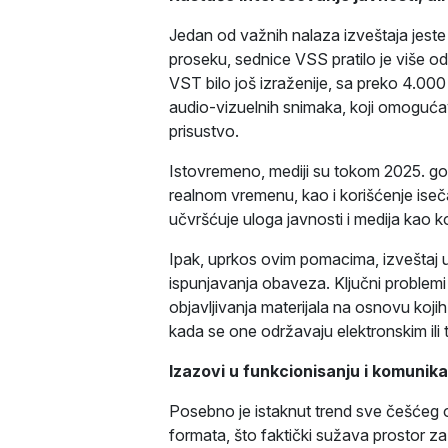
Jedan od važnih nalaza izveštaja jeste 
proseku, sednice VSS pratilo je više od
VST bilo još izraženije, sa preko 4.000
audio-vizuelnih snimaka, koji omogućava
prisustvo.
Istovremeno, mediji su tokom 2025. godi
realnom vremenu, kao i korišćenje iseč
učvršćuje uloga javnosti i medija kao
Ipak, uprkos ovim pomacima, izveštaj 
ispunjavanja obaveza. Ključni problemi
objavljivanja materijala na osnovu koj
kada se one održavaju elektronskim ili
Izazovi u funkcionisanju i komunikac
Posebno je istaknut trend sve češćeg
formata, što faktički sužava prostor za