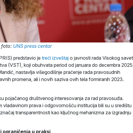
foto:
UNS press centar
PRIS) predstavio je
treći izveštaj
o javnosti rada Visokog save
štva (VST), koji obuhvata period od januara do decembra 2025
a Mandić, nastavlja višegodišnje praćenje rada pravosudnih
vnih promena, ali i novih saziva ovih tela formiranih 2023.
utku pojačanog društvenog interesovanja za rad pravosuđa.
ladavinom prava i odgovornošću institucija bili su u središtu
o značaj transparentnosti kao ključnog mehanizma za izgradnju
 i ograničenja u praksi