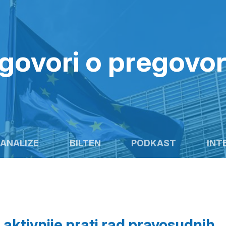
govori o pregovo
ANALIZE
BILTEN
PODKAST
INT
aktivnije prati rad pravosudnih