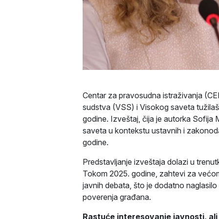
Centar za pravosudna istraživanja (CE
sudstva (VSS) i Visokog saveta tužila
godine. Izveštaj, čija je autorka Sofij
saveta u kontekstu ustavnih i zakonoda
godine.
Predstavljanje izveštaja dolazi u tren
Tokom 2025. godine, zahtevi za većom v
javnih debata, što je dodatno naglasil
poverenja građana.
Rastuće interesovanje javnosti, ali