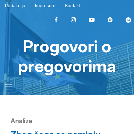
Redakcija
Impresum
Kontakt
Progovori o
pregovorima
Analize