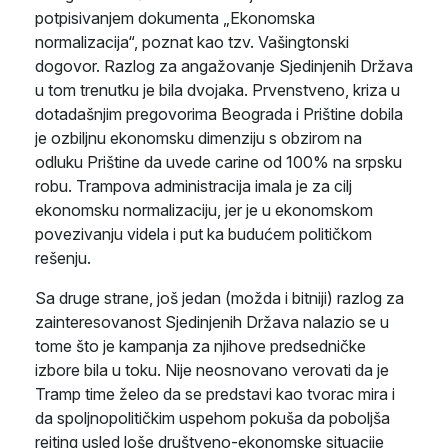
potpisivanjem dokumenta „Ekonomska
normalizacija“, poznat kao tzv. Vašingtonski
dogovor. Razlog za angažovanje Sjedinjenih Država
u tom trenutku je bila dvojaka. Prvenstveno, kriza u
dotadašnjim pregovorima Beograda i Prištine dobila
je ozbiljnu ekonomsku dimenziju s obzirom na
odluku Prištine da uvede carine od 100% na srpsku
robu. Trampova administracija imala je za cilj
ekonomsku normalizaciju, jer je u ekonomskom
povezivanju videla i put ka budućem političkom
rešenju.
Sa druge strane, još jedan (možda i bitniji) razlog za
zainteresovanost Sjedinjenih Država nalazio se u
tome što je kampanja za njihove predsedničke
izbore bila u toku. Nije neosnovano verovati da je
Tramp time želeo da se predstavi kao tvorac mira i
da spoljnopolitičkim uspehom pokuša da poboljša
rejting usled loše društveno-ekonomske situacije