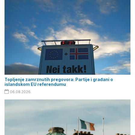
Topljenje zamrznutih pregovora: Partije i građani o
islandskom EU referendumu
06.08.2026.