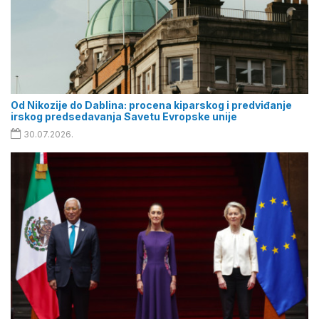
Od Nikozije do Dablina: procena kiparskog i predviđanje
irskog predsedavanja Savetu Evropske unije
30.07.2026.