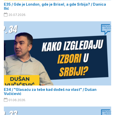
E35 / Gde je London, gde je Brisel, a gde Srbija? / Danica
Ilić
20.07.2026.
E34 / "Glasaću za tebe kad dođeš na vlast" / Dušan
Vučićević
01.06.2026.