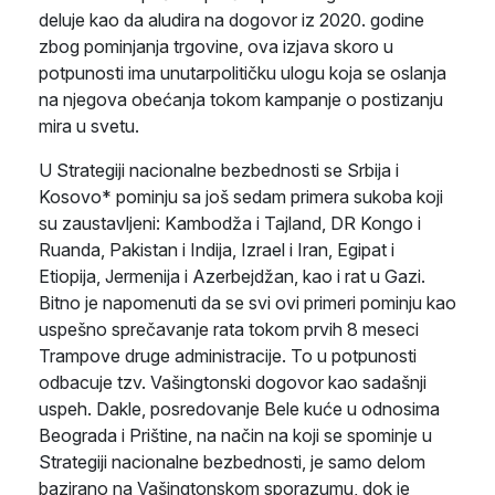
deluje kao da aludira na dogovor iz 2020. godine
zbog pominjanja trgovine, ova izjava skoro u
potpunosti ima unutarpolitičku ulogu koja se oslanja
na njegova obećanja tokom kampanje o postizanju
mira u svetu.
U Strategiji nacionalne bezbednosti se Srbija i
Kosovo* pominju sa još sedam primera sukoba koji
su zaustavljeni: Kambodža i Tajland, DR Kongo i
Ruanda, Pakistan i Indija, Izrael i Iran, Egipat i
Etiopija, Jermenija i Azerbejdžan, kao i rat u Gazi.
Bitno je napomenuti da se svi ovi primeri pominju kao
uspešno sprečavanje rata tokom prvih 8 meseci
Trampove druge administracije. To u potpunosti
odbacuje tzv. Vašingtonski dogovor kao sadašnji
uspeh. Dakle, posredovanje Bele kuće u odnosima
Beograda i Prištine, na način na koji se spominje u
Strategiji nacionalne bezbednosti, je samo delom
bazirano na Vašingtonskom sporazumu, dok je