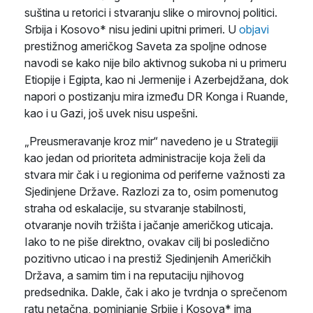
suština u retorici i stvaranju slike o mirovnoj politici.
Srbija i Kosovo* nisu jedini upitni primeri. U
objavi
prestižnog američkog Saveta za spoljne odnose
navodi se kako nije bilo aktivnog sukoba ni u primeru
Etiopije i Egipta, kao ni Jermenije i Azerbejdžana, dok
napori o postizanju mira između DR Konga i Ruande,
kao i u Gazi, još uvek nisu uspešni.
„Preusmeravanje kroz mir“ navedeno je u Strategiji
kao jedan od prioriteta administracije koja želi da
stvara mir čak i u regionima od periferne važnosti za
Sjedinjene Države. Razlozi za to, osim pomenutog
straha od eskalacije, su stvaranje stabilnosti,
otvaranje novih tržišta i jačanje američkog uticaja.
Iako to ne piše direktno, ovakav cilj bi posledično
pozitivno uticao i na prestiž Sjedinjenih Američkih
Država, a samim tim i na reputaciju njihovog
predsednika. Dakle, čak i ako je tvrdnja o sprečenom
ratu netačna, pominjanje Srbije i Kosova* ima