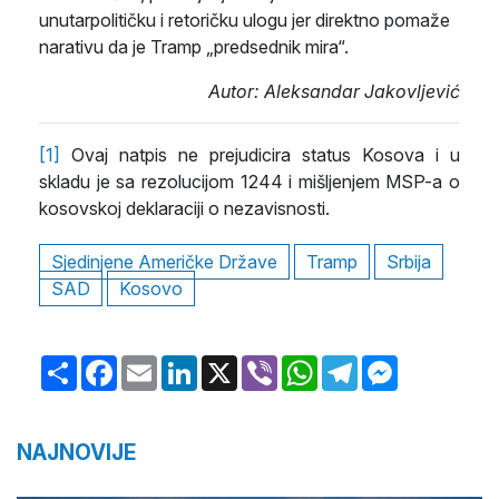
unutarpolitičku i retoričku ulogu jer direktno pomaže
narativu da je Tramp „predsednik mira“.
Autor: Aleksandar Jakovljević
[1]
Ovaj natpis ne prejudicira status Kosova i u
skladu je sa rezolucijom 1244 i mišljenjem MSP-a o
kosovskoj deklaraciji o nezavisnosti.
Sjedinjene Američke Države
Tramp
Srbija
SAD
Kosovo
Share
Facebook
Email
LinkedIn
X
Viber
WhatsApp
Telegram
Messenger
NAJNOVIJE