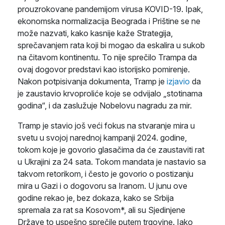
prouzrokovane pandemijom virusa KOVID-19. Ipak,
ekonomska normalizacija Beograda i Prištine se ne
može nazvati, kako kasnije kaže Strategija,
sprečavanjem rata koji bi mogao da eskalira u sukob
na čitavom kontinentu. To nije sprečilo Trampa da
ovaj dogovor predstavi kao istorijsko pomirenje.
Nakon potpisivanja dokumenta, Tramp je
izjavio
da
je zaustavio krvoproliće koje se odvijalo „stotinama
godina“, i da zaslužuje Nobelovu nagradu za mir.
Tramp je stavio još veći fokus na stvaranje mira u
svetu u svojoj narednoj kampanji 2024. godine,
tokom koje je govorio glasačima da će zaustaviti rat
u Ukrajini za 24 sata. Tokom mandata je nastavio sa
takvom retorikom, i često je govorio o postizanju
mira u Gazi i o dogovoru sa Iranom. U junu ove
godine rekao je, bez dokaza, kako se Srbija
spremala za rat sa Kosovom*, ali su Sjedinjene
Države to uspešno sprečile putem trgovine. Iako