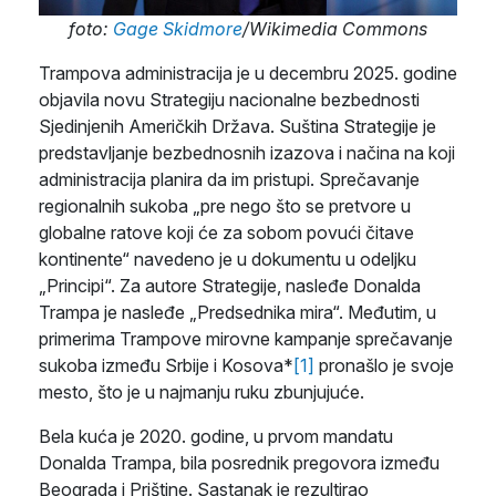
foto:
Gage Skidmore
/Wikimedia Commons
Trampova administracija je u decembru 2025. godine
objavila novu Strategiju nacionalne bezbednosti
Sjedinjenih Američkih Država. Suština Strategije je
predstavljanje bezbednosnih izazova i načina na koji
administracija planira da im pristupi. Sprečavanje
regionalnih sukoba „pre nego što se pretvore u
globalne ratove koji će za sobom povući čitave
kontinente“ navedeno je u dokumentu u odeljku
„Principi“. Za autore Strategije, nasleđe Donalda
Trampa je nasleđe „Predsednika mira“. Međutim, u
primerima Trampove mirovne kampanje sprečavanje
sukoba između Srbije i Kosova*
[1]
pronašlo je svoje
mesto, što je u najmanju ruku zbunjujuće.
Bela kuća je 2020. godine, u prvom mandatu
Donalda Trampa, bila posrednik pregovora između
Beograda i Prištine. Sastanak je rezultirao