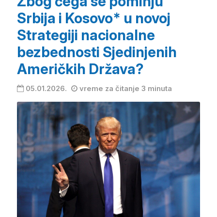
Zbog čega se pominju
Srbija i Kosovo* u novoj
Strategiji nacionalne
bezbednosti Sjedinjenih
Američkih Država?
05.01.2026.
vreme za čitanje 3 minuta