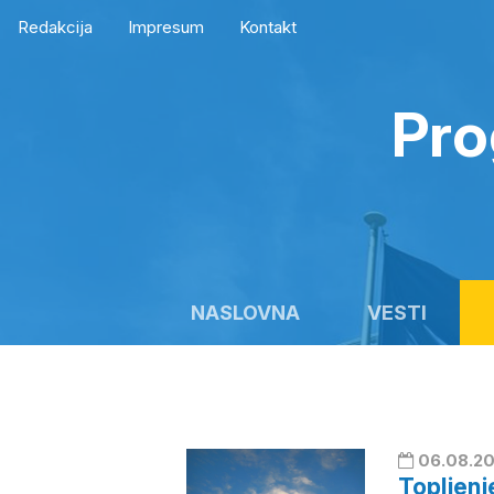
Redakcija
Impresum
Kontakt
Pro
NASLOVNA
VESTI
06.08.20
Topljenj