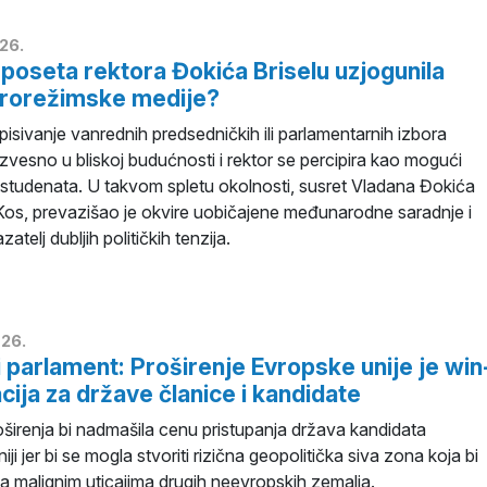
26.
 poseta rektora Đokića Briselu uzjogunila
prorežimske medije?
isivanje vanrednih predsedničkih ili parlamentarnih izbora
izvesno u bliskoj budućnosti i rektor se percipira kao mogući
 studenata. U takvom spletu okolnosti, susret Vladana Đokića
os, prevazišao je okvire uobičajene međunarodne saradnje i
telj dubljih političkih tenzija.
26.
 parlament: Proširenje Evropske unije je win
acija za države članice i kandidate
širenja bi nadmašila cenu pristupanja država kandidata
ji jer bi se mogla stvoriti rizična geopolitička siva zona koja bi
a malignim uticajima drugih neevropskih zemalja.