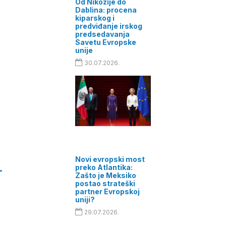
Od Nikozije do
Dablina: procena
kiparskog i
predviđanje irskog
predsedavanja
Savetu Evropske
unije
30.07.2026.
Novi evropski most
preko Atlantika:
-
Zašto je Meksiko
postao strateški
partner Evropskoj
uniji?
29.07.2026.