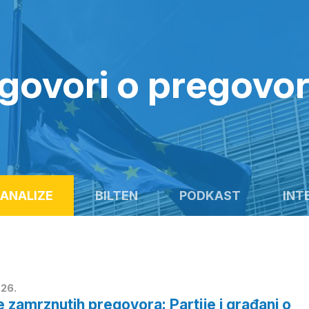
govori o pregovo
ANALIZE
BILTEN
PODKAST
INT
26.
e zamrznutih pregovora: Partije i građani o