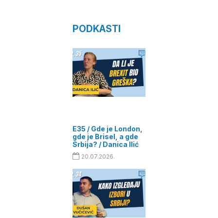
PODKASTI
E35 / Gde je London,
gde je Brisel, a gde
Srbija? / Danica Ilić
20.07.2026.