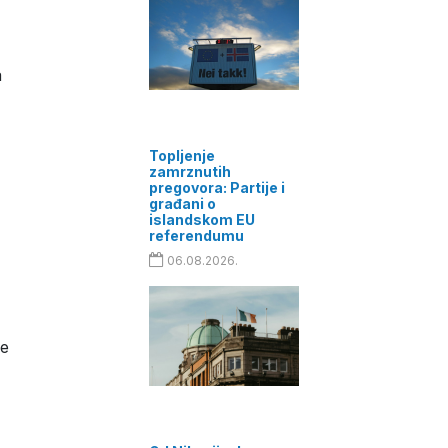
a
Topljenje
zamrznutih
pregovora: Partije i
građani o
islandskom EU
referendumu
06.08.2026.
je