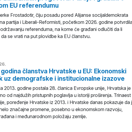
kom EU referendumu
erke Frostadotir, čiju posadu pored Alijanse socijaldemokrata
na partija i Liberali-Reformisti, početkom 2026. godine potvrdil
 održavanju referenduma, na kome će građani odlučiti da li
 da se vrati na put plovidbe ka EU članstvu.
26.
 godina članstva Hrvatske u EU: Ekonomski
 uz demografske i institucionalne izazove
ula 2013. godine postala 28. članica Evropske unije, Hrvatska je
no od najdužih pristupnih poglavlja u istoriji proširenja. Trinaest
ije, poređenje Hrvatske iz 2013. i Hrvatske danas pokazuje da 
onelo značajne promene, posebno u ekonomskom razvoju,
rađana i međunarodnom položaju zemlje.