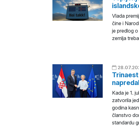
islands
Vlada premij
čine i Narod
je predlog o
zemlja treba
28.07.20
Trinaest
napredak
Kada je 1. j
zatvorila jed
godina kasn
članstvo d
standardu g