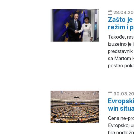
28.04.20
Zašto je
režim i 
Takođe, rasp
izuzetno je 
predstavnik
sa Martom K
postao pokaza
30.03.20
Evropski
win situ
Cena ne-pro
Evropskoj uni
bila podložn