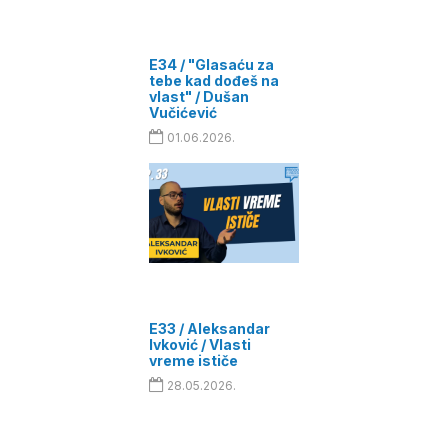
E34 / "Glasaću za
tebe kad dođeš na
vlast" / Dušan
Vučićević
01.06.2026.
E33 / Aleksandar
Ivković / Vlasti
vreme ističe
28.05.2026.