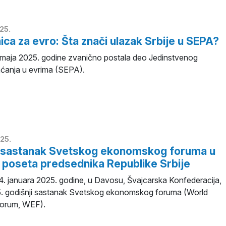
25.
ica za evro: Šta znači ulazak Srbije u SEPA?
2. maja 2025. godine zvanično postala deo Jedinstvenog
aćanja u evrima (SEPA).
25.
i sastanak Svetskog ekonomskog foruma u
 poseta predsednika Republike Srbije
4. januara 2025. godine, u Davosu, Švajcarska Konfederacija,
5. godišnji sastanak Svetskog ekonomskog foruma (World
orum, WEF).