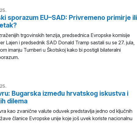
25.
ki sporazum EU–SAD: Privremeno primirje ili
četak?
zraženijih trgovinskih tenzija, predsednica Evropske komisije
er Lajen i predsednik SAD Donald Tramp sastali su se 27. jula,
 imanju Turnberi u Škotskoj kako bi postigli bilateralni
sporazum.
25.
vru: Bugarska između hrvatskog iskustva i
ih dilema
ra kao zvanične valute oduvek predstavlja jedno od ključnih
ržave članice Evropske unije koje još uvek koriste nacionalnu