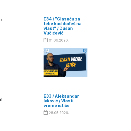
E34 / "Glasaću za
 o
tebe kad dođeš na
vlast" / Dušan
Vučićević
01.06.2026.
E33 / Aleksandar
om
Ivković / Vlasti
vreme ističe
28.05.2026.