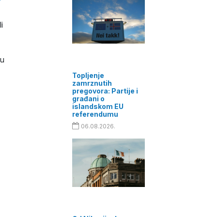
i
nu
Topljenje
zamrznutih
pregovora: Partije i
građani o
islandskom EU
referendumu
06.08.2026.