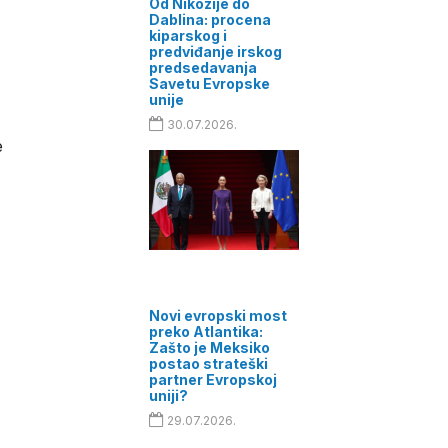
Od Nikozije do
Dablina: procena
kiparskog i
predviđanje irskog
predsedavanja
Savetu Evropske
unije
30.07.2026.
e
Novi evropski most
preko Atlantika:
Zašto je Meksiko
postao strateški
partner Evropskoj
uniji?
29.07.2026.