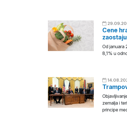
29.09.20
Cene hra
zaostaju 
Od januara 
8,1% u odnos
14.08.20
Trampovi
Objavljivan
zemalja i te
principe me