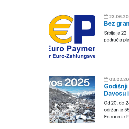
23.06.20
Bez gran
Srbija je 2
područja pl
03.02.20
Godišnj
Davosu i
Od 20. do 2
održan je 5
Economic F