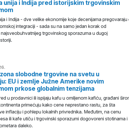
 unija i Indija pred istorijskim trgovinskim
umom
ja i Indija - dve velike ekonomije koje decenijama pregovaraju
omskoj integraciji - sada su na samo jedan korak od
a najsveobuhvatnijeg trgovinskog sporazuma u dugoj
toriji.
26.
zona slobodne trgovine na svetu u
ju: EU i zemlje Južne Amerike novim
mom prkose globalnim tenzijama
ed u prodavnici ili ispijaju kafu u omiljenom kafiću, građani šir
ontinenta primećuju kako cene neprestano rastu, za šta
ve inflaciju i pohlepu lokalnih privrednika. Međutim, na cenu
sa ili kafe utiču i trgovinski sporazumi dogovoreni stotinama i
lometara daleko.