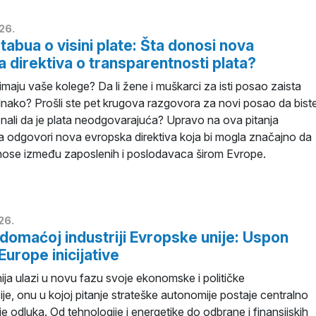
26.
 tabua o visini plate: Šta donosi nova
 direktiva o transparentnosti plata?
 imaju vaše kolege? Da li žene i muškarci za isti posao zaista
dnako? Prošli ste pet krugova razgovora za novi posao da bist
znali da je plata neodgovarajuća? Upravo na ova pitanja
 odgovori nova evropska direktiva koja bi mogla značajno da
ose između zaposlenih i poslodavaca širom Evrope.
26.
domaćoj industriji Evropske unije: Uspon
Europe inicijative
ja ulazi u novu fazu svoje ekonomske i političke
je, onu u kojoj pitanje strateške autonomije postaje centralno
 odluka. Od tehnologije i energetike do odbrane i finansijskih