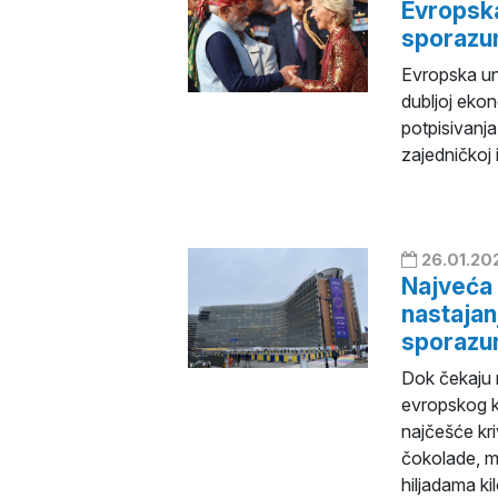
Evropska
sporaz
Evropska uni
dubljoj ekon
potpisivanj
zajedničkoj is
26.01.20
Najveća 
nastajan
sporazu
Dok čekaju r
evropskog k
najčešće kri
čokolade, me
hiljadama ki