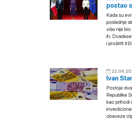
postao s
Kada su evr
poslednje d
više nije bi
ih. Dvadeset
i proširiti trž
22.06.20
Ivan Sta
Postoje dva
Republike Sr
kao prihodi 
investicione
obaveze otp