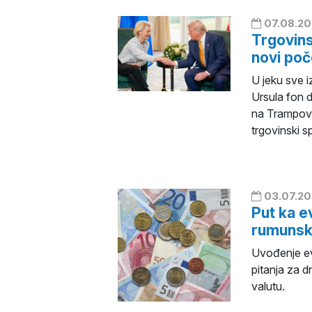
07.08.20
Trgovins
novi po
U jeku sve i
Ursula fon d
na Trampovom
trgovinski 
03.07.20
Put ka e
rumunsk
Uvođenje ev
pitanja za d
valutu.