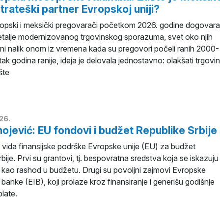
trateški partner Evropskoj uniji?
opski i meksički pregovarači početkom 2026. godine dogovaral
etalje modernizovanog trgovinskog sporazuma, svet oko njih
o ni nalik onom iz vremena kada su pregovori počeli ranih 2000-
ak godina ranije, ideja je delovala jednostavno: olakšati trgovi
ište
26.
nojević: EU fondovi i budžet Republike Srbije
 vida finansijske podrške Evropske unije (EU) za budžet
bije. Prvi su grantovi, tj. bespovratna sredstva koja se iskazuju
i kao rashod u budžetu. Drugi su povoljni zajmovi Evropske
 banke (EIB), koji prolaze kroz finansiranje i generišu godišnje
late.