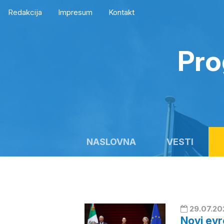
Redakcija
Impresum
Kontakt
Pro
NASLOVNA
VESTI
29.07.20
Novi evr