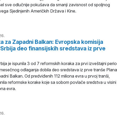
isel sve odlučnije pokušava da smanji zavisnost od spoljnog
vega Sjedinjenih Američkih Država i Kine.
26.
ta za Zapadni Balkan: Evropska komisija
 Srbija deo finansijskih sredstava iz prve
bija je ispunila 3 od 7 reformskih koraka za prvi izveštajni peri
emesečnog odlaganja dobila deo sredstava iz prve tranše Plana
adni Balkan. Od predviđenih 112 miliona evra u prvoj tranši,
punila reformske korake koje sa sobom povlače sredstva u visini
ona evra.
26.