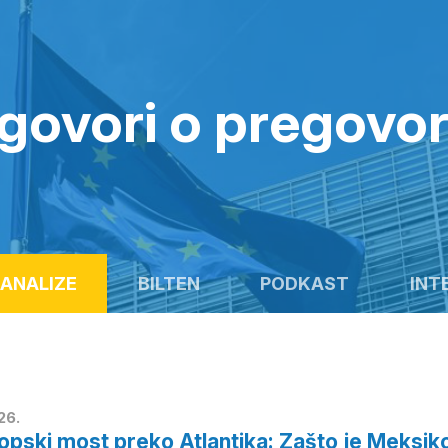
govori o pregovo
ANALIZE
BILTEN
PODKAST
INT
26.
opski most preko Atlantika: Zašto je Meksik