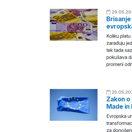
29.05.20
Brisanje
evropska
Koliku platu
zarađuju je
tek tada sa
pokušava da
promeni odn
25.05.20
Zakon o 
Made in 
Evropska uni
transformaci
za donošenje