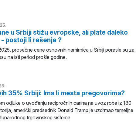
25.
ne u Srbiji stižu evropske, ali plate daleko
- postoji li rešenje ?
2025. prosečne cene osnovnih namirnica u Srbiji porasle su za
u na isti period prošle godine.
25.
h 35% Srbiji: Ima li mesta pregovorima?
jem odluke o uvođenju recipročnih carina na uvoz robe iz 180
ritorija, američki predsednik Donald Tramp je uzdrmao temeljne
đunarodnog trgovinskog sistema