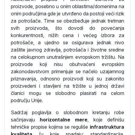
proizvode, posebno u onim oblastima/domenima na
onim područjima gde je utvrđeno da postoji veći rizik
za potrošače. Time se obezbeđuje jednak tretman
svih proizvoda, što dovodi do povećanja
konkurentnosti, nižih cena i većeg izbora za
potrošače, a ujedno se osigurava jednak nivo
zaštite javnog zdravlja, potrošača i životne sredine
na celokupnom unutrašnjem evropskom tržištu. Na
proizvode koji nisu obuhvaćeni evropskim
zakonodavstvom primenjuje se načelo uzajamnog
priznavanja, odnosno proizvodi koji su zakonito
proizvedeni i stavljeni na tržište u jednoj državi
članici mogu se slobodno plasirati na celom
području Unije.
Sadržaj poglavlja o slobodnom kretanju robe
sačinjavaju
horizontalne mere
, koje definišu
tehničke propise kojima se reguliše
infrastruktura
kvaliteta
(u koje spadaju: standardizacija,