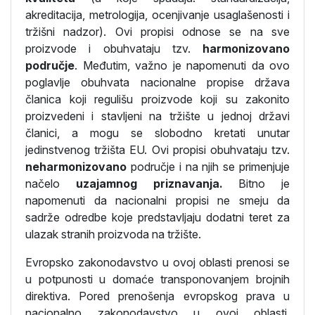
akreditacija, metrologija, ocenjivanje usaglašenosti i
tržišni nadzor). Ovi propisi odnose se na sve
proizvode i obuhvataju tzv.
harmonizovano
područje
. Međutim, važno je napomenuti da ovo
poglavlje obuhvata nacionalne propise država
članica koji regulišu proizvode koji su zakonito
proizvedeni i stavljeni na tržište u jednoj državi
članici, a mogu se slobodno kretati unutar
jedinstvenog tržišta EU. Ovi propisi obuhvataju tzv.
neharmonizovano
područje i na njih se primenjuje
načelo
uzajamnog priznavanja.
Bitno je
napomenuti da nacionalni propisi ne smeju da
sadrže odredbe koje predstavljaju dodatni teret za
ulazak stranih proizvoda na tržište.
Evropsko zakonodavstvo u ovoj oblasti prenosi se
u potpunosti u domaće transponovanjem brojnih
direktiva. Pored prenošenja evropskog prava u
nacionalno zakonodavstvo u ovoj oblasti,