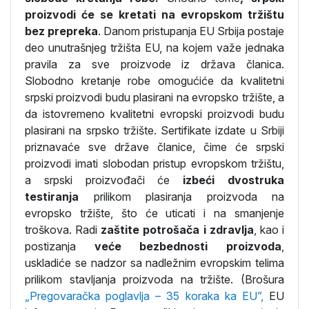
proizvodi će se kretati na evropskom tržištu
bez prepreka
. Danom pristupanja EU Srbija postaje
deo unutrašnjeg tržišta EU, na kojem važe jednaka
pravila za sve proizvode iz država članica.
Slobodno kretanje robe omogućiće da kvalitetni
srpski proizvodi budu plasirani na evropsko tržište, a
da istovremeno kvalitetni evropski proizvodi budu
plasirani na srpsko tržište. Sertifikate izdate u Srbiji
priznavaće sve države članice, čime će srpski
proizvodi imati slobodan pristup evropskom tržištu,
a srpski proizvođači će
izbeći dvostruka
testiranja
prilikom plasiranja proizvoda na
evropsko tržište, što će uticati i na smanjenje
troškova. Radi
zaštite potrošača i zdravlja
, kao i
postizanja
veće bezbednosti proizvoda
,
uskladiće se nadzor sa nadležnim evropskim telima
prilikom stavljanja proizvoda na tržište. (Brošura
„Pregovaračka poglavlja – 35 koraka ka EU”,
EU