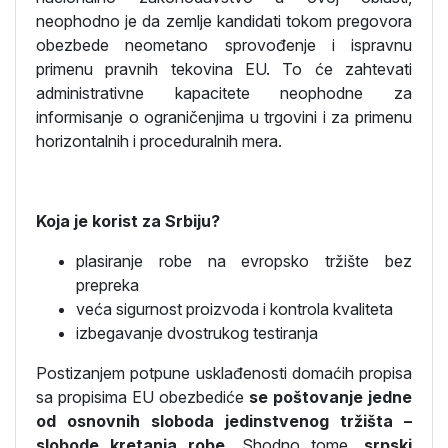
neophodno je da zemlje kandidati tokom pregovora
obezbede neometano sprovođenje i ispravnu
primenu pravnih tekovina EU. To će zahtevati
administrativne kapacitete neophodne za
informisanje o ograničenjima u trgovini i za primenu
horizontalnih i proceduralnih mera.
Koja je korist za Srbiju?
plasiranje robe na evropsko tržište bez
prepreka
veća sigurnost proizvoda i kontrola kvaliteta
izbegavanje dvostrukog testiranja
Postizanjem potpune usklađenosti domaćih propisa
sa propisima EU obezbediće
se poštovanje jedne
od osnovnih sloboda jedinstvenog tržišta –
slobode kretanja robe.
Shodno tome
, srpski